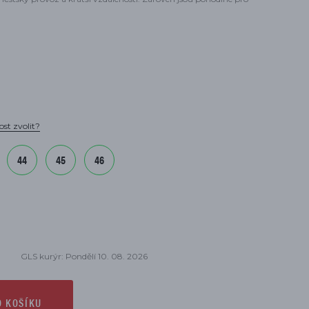
ost zvolit?
44
45
46
GLS kurýr: Pondělí 10. 08. 2026
O KOŠÍKU