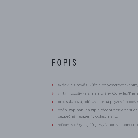
POPIS
svršek je z hovězí kůže a polyesterové tkanin
vnitřní podšívka z membrány Gore-Tex® je l
protiskluzová, oděruvzdorná pryžová pode
boční zapínání na zip a přední pásek na such
bezpečné nasazení v oblasti nártu
reflexní vložky zajišťují zvýšenou viditelnost p