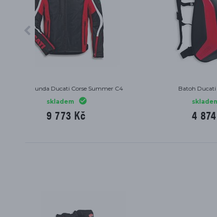
Ponožky Ducati Warm Up 2
skladem
513 Kč