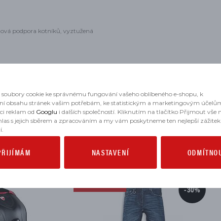
ová podpora kotníků,
vyztužen
á
soubory cookie ke správnému fungování vašeho oblíbeného e-shopu, k
ní obsahu stránek vašim potřebám, ke statistickým a marketingovým účelů
aci reklam od
Googlu
i dalších společností. Kliknutím na tlačítko Přijmout vše
hlas s jejich sběrem a zpracováním a my vám poskytneme ten nejlepší zážitek
MOHLO BY SE VÁM HODIT
í.
PŘIJÍMÁM
NASTAVENÍ
ODMÍTNO
NOVINKA