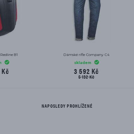
Nákrčník Ducati Adrenaline
Rifle Ducati Company C5
skladem
skladem
333 Kč
5 132 Kč
NAPOSLEDY PROHLÍŽENÉ