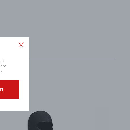
m a
 nám
 z
UT