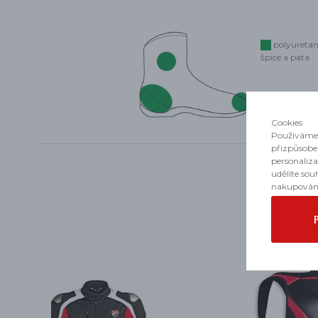
polyuretan
špice a pata
Cookies
Používáme 
přizpůsobe
personaliz
udělíte sou
nakupován