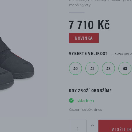
DÍLŮ
menší výlety.
7 710 Kč
NOVINKA
VYBERTE VELIKOST
Jakou velik
40
41
42
43
KDY ZBOŽÍ OBDRŽÍM?
skladem
Osobní odběr: dnes
VLOŽIT D