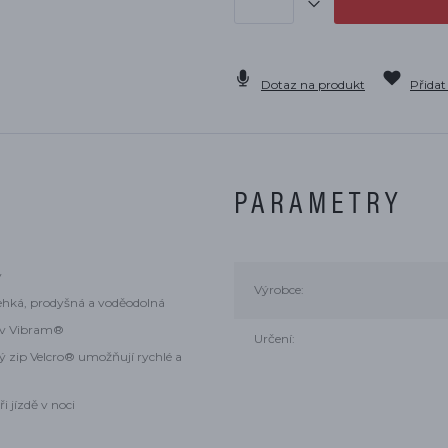
Dotaz na produkt
Přidat
PARAMETRY
y
Výrobce:
ehká, prodyšná a voděodolná
šev Vibram®
Určení:
ý zip Velcro® umožňují rychlé a
ři jízdě v noci