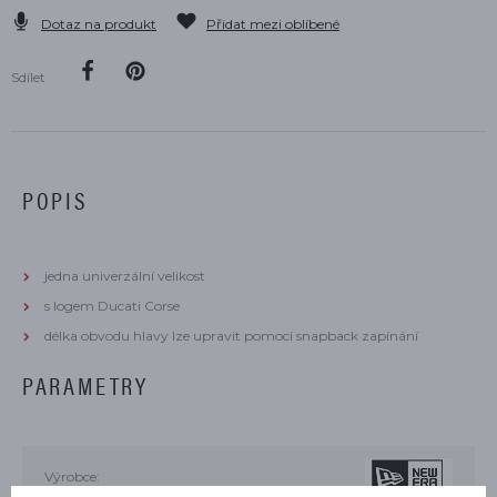
Dotaz na produkt
Přidat mezi oblíbené
Sdílet
POPIS
jedna univerzální velikost
s logem Ducati Corse
délka obvodu hlavy lze upravit pomocí snapback zapínání
PARAMETRY
Výrobce: