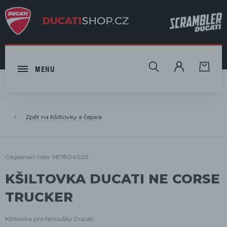
HLEDAT
MENU
Kšiltovky a čepice
Objednací číslo: 987804020
KŠILTOVKA DUCATI NE CORSE
TRUCKER
Kšiltovka pro fanoušky Ducati.