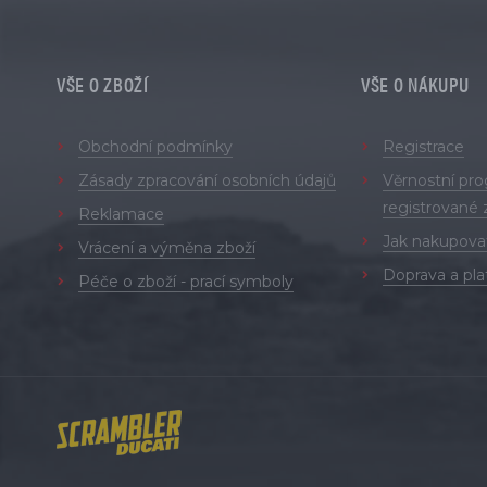
VŠE O ZBOŽÍ
VŠE O NÁKUPU
Obchodní podmínky
Registrace
Zásady zpracování osobních údajů
Věrnostní pr
registrované 
Reklamace
Jak nakupova
Vrácení a výměna zboží
Doprava a pla
Péče o zboží - prací symboly