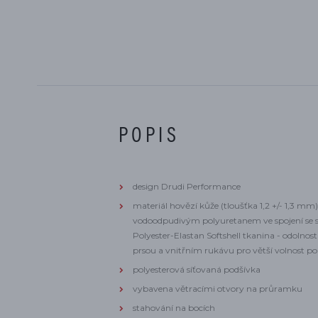
POPIS
design Drudi Performance
materiál hovězí kůže (tloušťka 1,2 +/- 1,3 mm)
vodoodpudivým polyuretanem ve spojení se s
Polyester-Elastan Softshell tkanina - odolnos
prsou a vnitřním rukávu pro větší volnost p
polyesterová síťovaná podšívka
vybavena větracími otvory na průramku
stahování na bocích