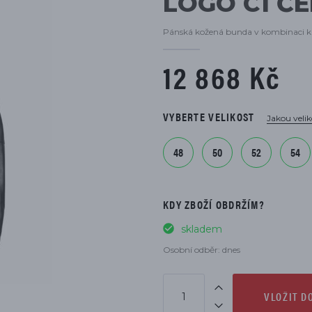
LOGO C1 Č
DÍLŮ
Pánská kožená bunda v kombinaci kůž
12 868 Kč
VYBERTE VELIKOST
Jakou velik
48
50
52
54
KDY ZBOŽÍ OBDRŽÍM?
skladem
Osobní odběr: dnes
VLOŽIT D