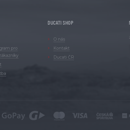
DUCATI SHOP
O nás
ogram pro
Kontakt
zákazníky
Ducati ČR
t
tba