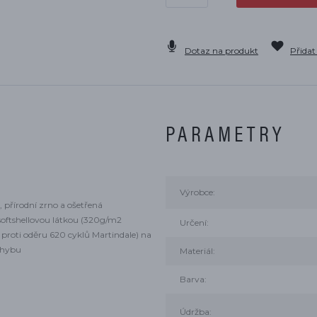
Dotaz na produkt
Přidat
PARAMETRY
Výrobce:
, přírodní zrno a ošetřená
oftshellovou látkou (320g/m2
Určení:
t proti oděru 620 cyklů Martindale) na
ohybu
Materiál:
Barva:
Údržba: