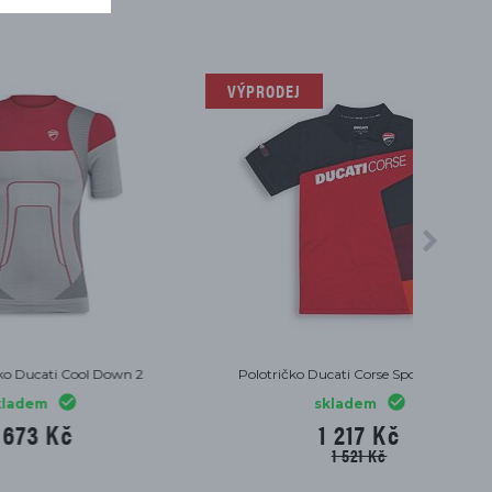
ny C4
Tričko Ducati Corse Sketch 2.0 bílé
skladem
771 Kč