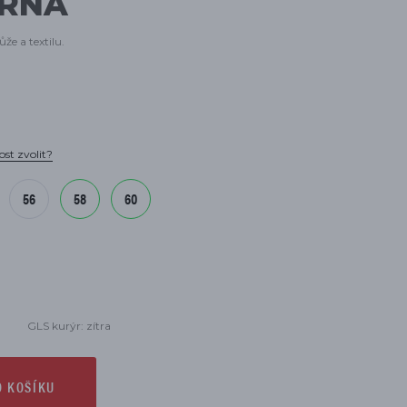
ERNÁ
e a textilu.
ost zvolit?
56
58
60
GLS kurýr: zítra
O KOŠÍKU