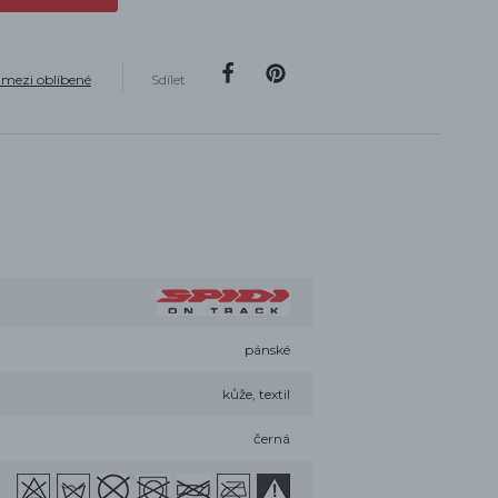
 mezi oblíbené
Sdílet
pánské
kůže, textil
černá