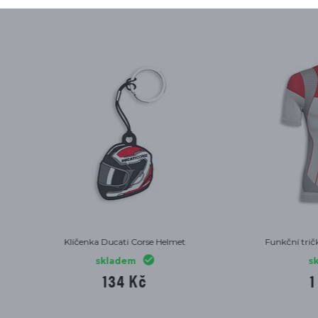
DEJ
-20%
ičko Ducati Corse Sport červené
Kožené kalhoty Ducati Compa
skladem
skladem
1 217 Kč
11 063 Kč
1 521 Kč