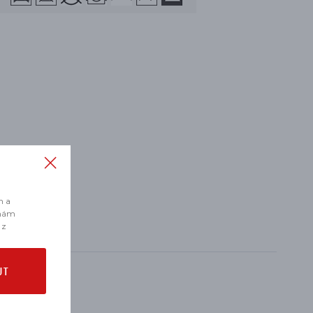
m a
 nám
 z
UT