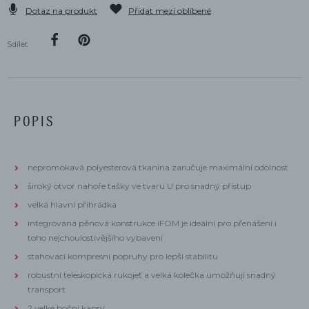
Dotaz na produkt
Přidat mezi oblíbené
Sdílet
POPIS
nepromokavá polyesterová tkanina zaručuje maximální odolnost
široký otvor nahoře tašky ve tvaru U pro snadný přístup
velká hlavní přihrádka
integrovaná pěnová konstrukce iFOM je ideální pro přenášení i
toho nejchoulostivějšího vybavení
stahovací kompresní popruhy pro lepší stabilitu
robustní teleskopická rukojeť a velká kolečka umožňují snadný
transport
2 velké boční kapsy