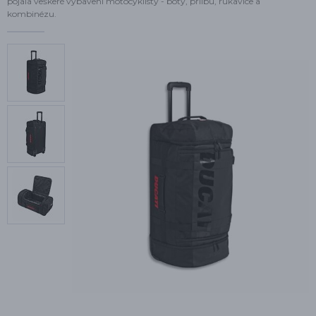
pojala veškeré vybavení motocyklisty - boty, přilbu, rukavice a
kombinézu.