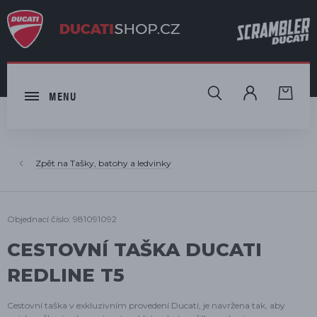
HLEDAT
MENU
Tašky, batohy a ledvinky
Objednací číslo: 981091092
CESTOVNÍ TAŠKA DUCATI
REDLINE T5
Cestovní taška v exkluzivním provedení Ducati, je navržena tak, aby