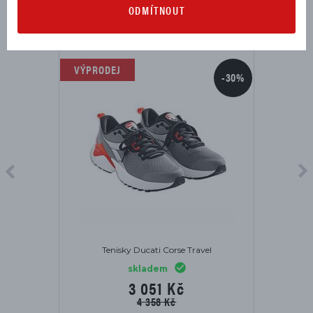
MOHLO BY SE VÁM HODIT
ODMÍTNOUT
VÝPRODEJ
-30%
Tenisky Ducati Corse Travel
skladem
3 051 Kč
4 358 Kč