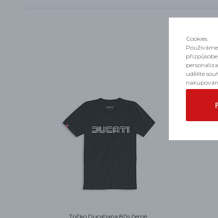
Cookies
Používáme 
přizpůsobe
personaliz
udělíte sou
nakupován
Tričko Ducatiana 80s černé