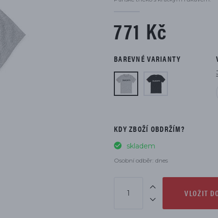
DÍLŮ
771 Kč
BAREVNÉ VARIANTY
KDY ZBOŽÍ OBDRŽÍM?
skladem
Osobní odběr: dnes
VLOŽIT D