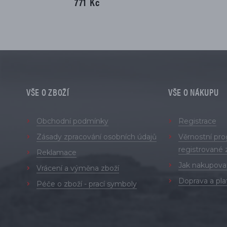
771 Kč
VŠE O ZBOŽÍ
VŠE O NÁKUPU
Obchodní podmínky
Registrace
Zásady zpracování osobních údajů
Věrnostní pr
registrované 
Reklamace
Jak nakupova
Vrácení a výměna zboží
Doprava a pla
Péče o zboží - prací symboly