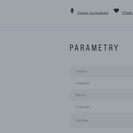
Dotaz na produkt
Přidat
PARAMETRY
Určení:
Materiál:
Barva:
Gramáž:
Údržba: