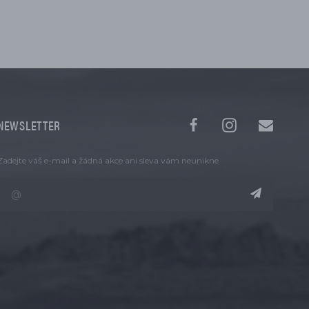
NEWSLETTER
Zadejte váš e-mail a žádná akce ani sleva vám neunikne