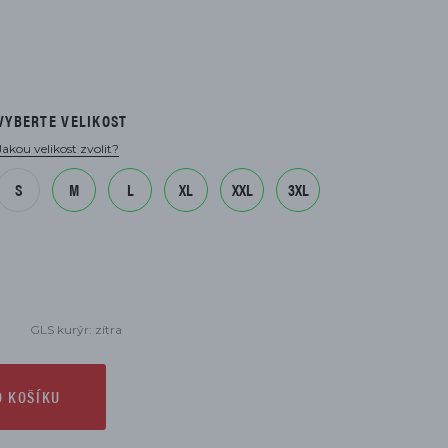
VYBERTE VELIKOST
Jakou velikost zvolit?
S
M
L
XL
XXL
3XL
GLS kurýr: zítra
O KOŠÍKU