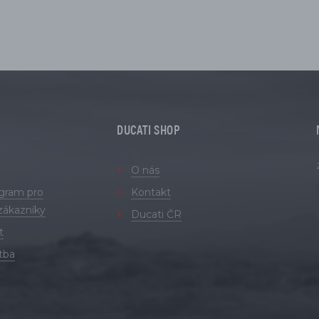
DUCATI SHOP
O nás
ogram pro
Kontakt
zákazníky
Ducati ČR
t
tba