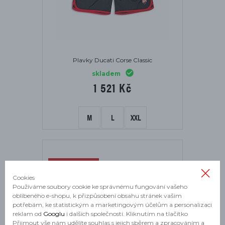
Plavky Ducati Corse Classic
skladem
1 521 Kč
M
L
XXL
NOVINKA
Cookies
Používáme soubory cookie ke správnému fungování vašeho
oblíbeného e-shopu, k přizpůsobení obsahu stránek vašim
potřebám, ke statistickým a marketingovým účelům a personalizaci
reklam od
Googlu
i dalších společností. Kliknutím na tlačítko
Přijmout vše nám udělíte souhlas s jejich sběrem a zpracováním a