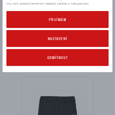
my vám poskytneme ten nejlepší zážitek z nakupování.
PŘIJÍMÁM
Plavky Ducati Corse AOP
NASTAVENÍ
skladem
1 521 Kč
ODMÍTNOUT
M
L
XL
XXL