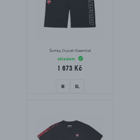
Šortky Ducati Essential
skladem
1 673 Kč
M
XL