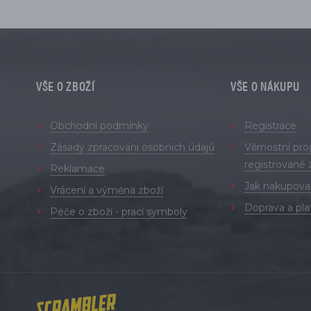
VŠE O ZBOŽÍ
VŠE O NÁKUPU
Obchodní podmínky
Registrace
Zásady zpracování osobních údajů
Věrnostní pr
registrované 
Reklamace
Jak nakupova
Vrácení a výměna zboží
Doprava a pla
Péče o zboží - prací symboly