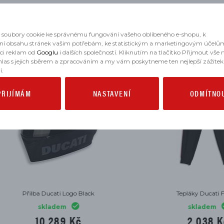
MOHLO BY SE VÁM HODIT
soubory cookie ke správnému fungování vašeho oblíbeného e-shopu, k
ní obsahu stránek vašim potřebám, ke statistickým a marketingovým účelů
aci reklam od
Googlu
i dalších společností. Kliknutím na tlačítko Přijmout vše
hlas s jejich sběrem a zpracováním a my vám poskytneme ten nejlepší zážitek
í.
PŘIJÍMÁM
NASTAVENÍ
ODMÍTNO
Přilba Ducati Logo Black
Tepláky Ducati Fitness
skladem
skladem
10 289 Kč
2 038 Kč