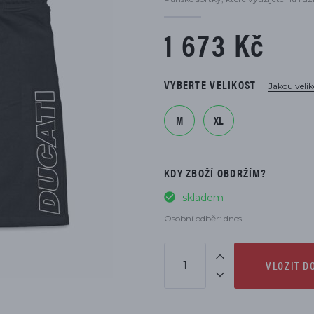
DÍLŮ
1 673 Kč
VYBERTE VELIKOST
Jakou velik
M
XL
KDY ZBOŽÍ OBDRŽÍM?
skladem
Osobní odběr: dnes
VLOŽIT D