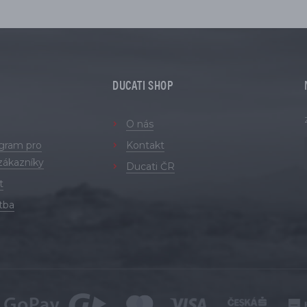
DUCATI SHOP
O nás
ogram pro
Kontakt
zákazníky
Ducati ČR
t
tba