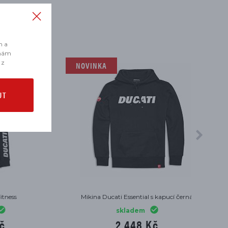
m a
 nám
 z
NOVINKA
UT
Mikina Ducati Essential s kapucí černá
skladem
2 448 Kč