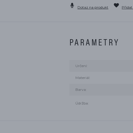
Dotaz na produkt
Přidat
PARAMETRY
Určení:
Materiál:
Barva:
Údržba: