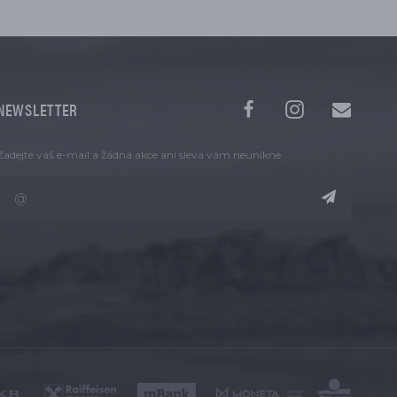
NEWSLETTER
Zadejte váš e-mail a žádná akce ani sleva vám neunikne