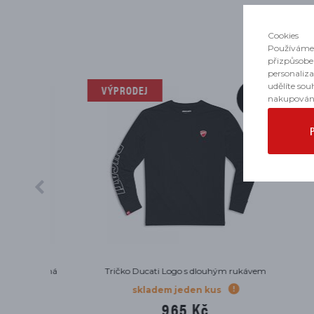
Cookies
Používáme 
přizpůsobe
personaliz
udělíte sou
VÝPRODEJ
-25%
nakupován
červená
Tričko Ducati Logo s dlouhým rukávem
skladem jeden kus
965 Kč