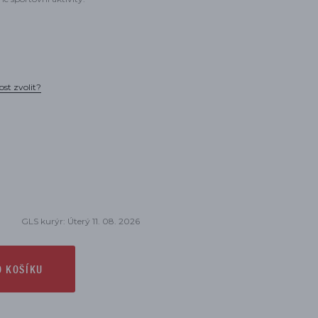
ost zvolit?
GLS kurýr: Úterý 11. 08. 2026
O KOŠÍKU