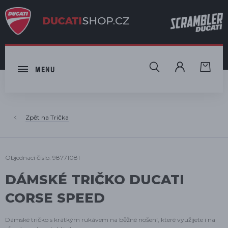
HLEDAT
MENU
Trička
Objednací číslo: 98771081
DÁMSKÉ TRIČKO DUCATI
CORSE SPEED
Dámské tričko s krátkým rukávem na běžné nošení, které využijete i na