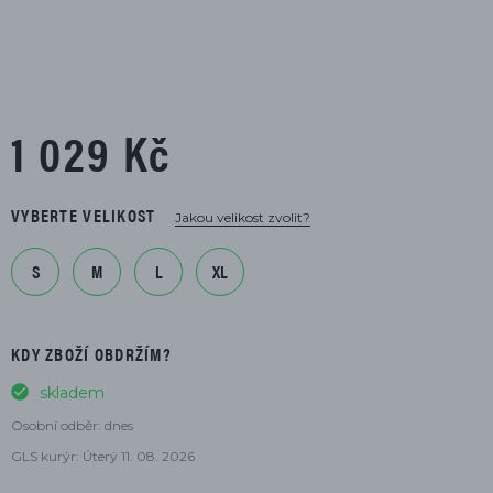
1 029 Kč
VYBERTE VELIKOST
Jakou velikost zvolit?
S
M
L
XL
KDY ZBOŽÍ OBDRŽÍM?
skladem
Osobní odběr: dnes
GLS kurýr: Úterý 11. 08. 2026