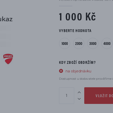
DÍLŮ
1 000 Kč
VYBERTE HODNOTA
1000
2000
3000
4000
KDY ZBOŽÍ OBDRŽÍM?
na objednávku
Dostupnost u dodavatele prověříme i
VLOŽIT D