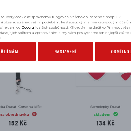
MOHLO BY SE VÁM HODIT
soubory cookie ke správnému fungování vašeho oblíbeného e-shopu, k
ní obsahu stránek vašim potřebám, ke statistickým a marketingovým účelů
aci reklam od
Googlu
i dalších společností. Kliknutím na tlačítko Přijmout vše
hlas s jejich sběrem a zpracováním a my vám poskytneme ten nejlepší zážitek
í.
PŘIJÍMÁM
NASTAVENÍ
ODMÍTNO
Tričko Ducatiana 2.0 červené
Tričko Ducatiana 2.0 
skladem
skladem
771 Kč
771 Kč