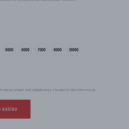
5000
6000
7000
8000
10000
hned po přijetí Vaší objednávky a budeme Vás informovat.
O KOŠÍKU