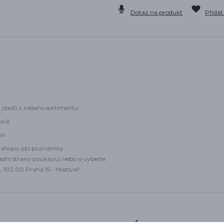
Dotaz na produkt
Přidat
 zboží z našeho sortimentu
zově
ení
e-shopu (do poznámky
adní strany poukazu) nebo si vyberte
 102 00 Praha 15 - Hostivař