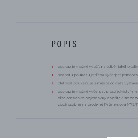
POPIS
poukaz je možné využít na odběr jakéhokoliv
hodnotu poukazu je třeba vyčerpat jednorá
platnost poukazu je 3 měsíce od data vystav
poukaz je možné vyčerpat prostřednictvím 
před odesláním objednávky napište číslo ze z
zboží osobně na prodejně Průmyslová 1472/11,