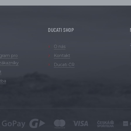
DUCATI SHOP
O nás
ogram pro
Kontakt
zákazníky
Ducati ČR
t
tba