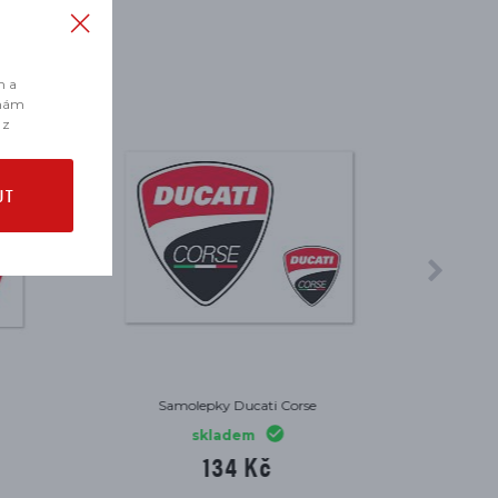
m a
 nám
 z
UT
černé
Tričko Ducatiana 2.0 bílé
skladem
771 Kč