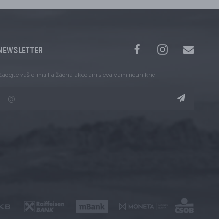
NEWSLETTER
Zadejte váš e-mail a žádná akce ani sleva vám neunikne