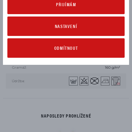
PŘIJÍMÁM
PARAMETRY
NASTAVENÍ
Určení:
pánské
Materiál:
100% bavlna
ODMÍTNOUT
Barva:
červená
Gramáž:
160 g/m²
Údržba:
NAPOSLEDY PROHLÍŽENÉ