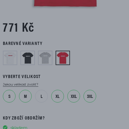
771 Kč
BAREVNÉ VARIANTY
VYBERTE VELIKOST
Jakou velikost zvolit?
S
M
L
XL
XXL
3XL
KDY ZBOŽÍ OBDRŽÍM?
skladem