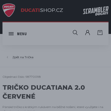
HLEDAT
MENU
Trička
Objednací číslo: 98770098
TRIČKO DUCATIANA 2.0
ČERVENÉ
Pánské tričko s krátkým rukávem na běžné nošení, které využijete i na