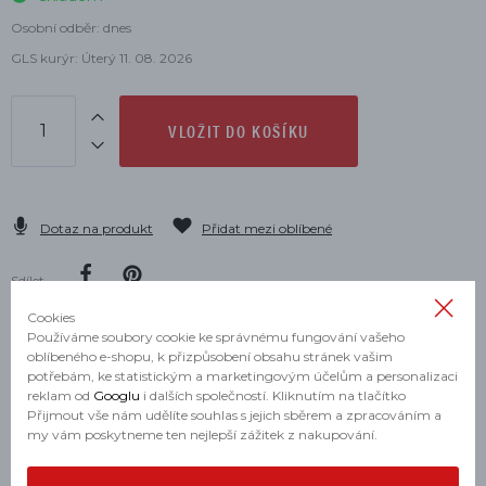
Osobní odběr: dnes
GLS kurýr: Úterý 11. 08. 2026
VLOŽIT DO KOŠÍKU
Dotaz na produkt
Přidat mezi oblíbené
Sdílet
Cookies
Používáme soubory cookie ke správnému fungování vašeho
oblíbeného e-shopu, k přizpůsobení obsahu stránek vašim
potřebám, ke statistickým a marketingovým účelům a personalizaci
POPIS
reklam od
Googlu
i dalších společností. Kliknutím na tlačítko
Přijmout vše nám udělíte souhlas s jejich sběrem a zpracováním a
my vám poskytneme ten nejlepší zážitek z nakupování.
s potiskem na přední straně