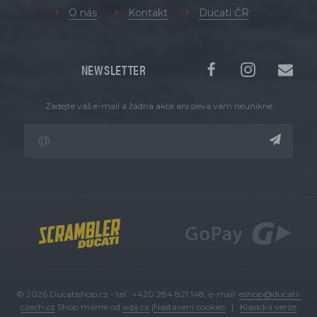
O nás
Kontakt
Ducati ČR
NEWSLETTER
Zadejte váš e-mail a žádná akce ani sleva vám neunikne
© 2026 Ducatishop.cz - tel.: +420 284 821 148, e-mail:
eshop@ducati-
czech.cz
Shop máme od
wpj.cz
|
Nastavení cookies
|
Klasická verze