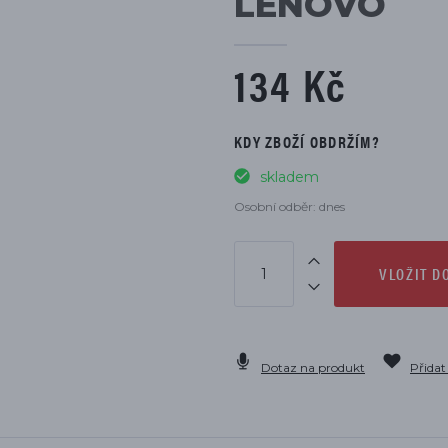
LENOVO
DÍLŮ
134 Kč
KDY ZBOŽÍ OBDRŽÍM?
skladem
Osobní odběr: dnes
VLOŽIT D
Dotaz na produkt
Přidat