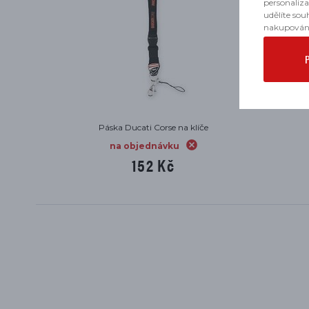
personaliz
udělíte sou
nakupován
Páska Ducati Corse na klíče
na objednávku
152 Kč