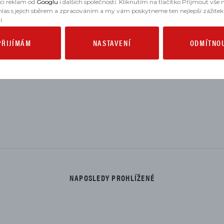
aci reklam od
Googlu
i dalších společností. Kliknutím na tlačítko Přijmout vše
hlas s jejich sběrem a zpracováním a my vám poskytneme ten nejlepší zážitek
í.
PŘIJÍMÁM
NASTAVENÍ
ODMÍTNO
NAPOSLEDY PROHLÍŽENÉ