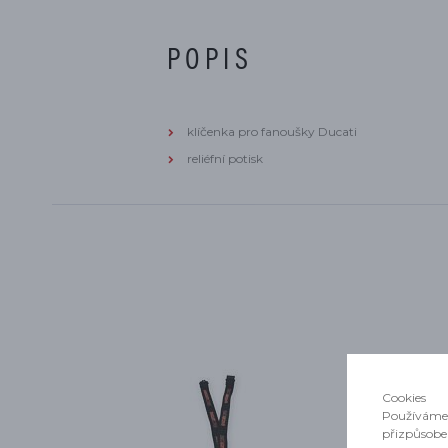
POPIS
klíčenka pro fanoušky Ducati
reliéfní potisk
Cookies
Používáme 
přizpůsobe