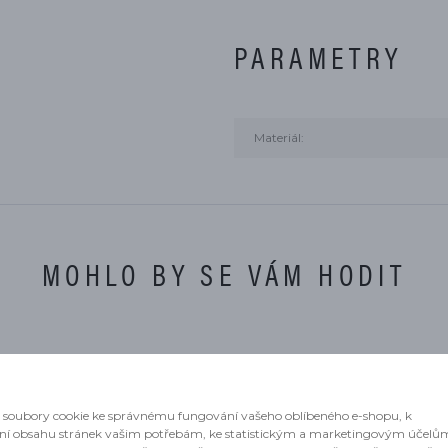
PARAMETRY
Materiál:
MOHLO BY SE VÁM HODIT
soubory cookie ke správnému fungování vašeho oblíbeného e-shopu, k
ní obsahu stránek vašim potřebám, ke statistickým a marketingovým účelů