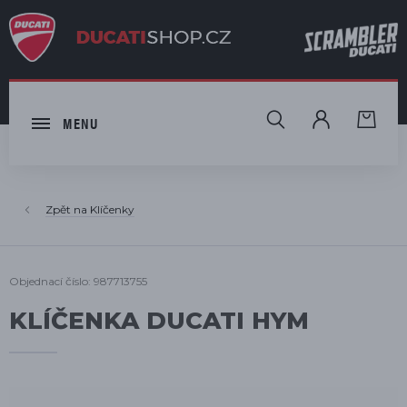
HLEDAT
MENU
Klíčenky
Objednací číslo: 987713755
KLÍČENKA DUCATI HYM