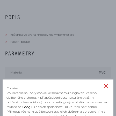
POPIS
klíčenka ve tvaru motocyklu Hypermotard
reliéfní potisk
PARAMETRY
Materiál:
PVC
Cookies
Používáme soubory cookie ke správnému fungování vašeho
oblíbeného e-shopu, k přizpůsobení obsahu stránek vašim
MOHLO BY SE VÁM HODIT
potřebám, ke statistickým a marketingovým účelům a personalizaci
reklam od
Googlu
i dalších společností. Kliknutím na tlačítko
Přijmout vše nám udělíte souhlas s jejich sběrem a zpracováním a