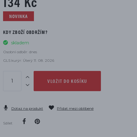
134 Kč
NOVINKA
KDY ZBOŽÍ OBDRŽÍM?
skladem
Osobní odběr: dnes
GLS kurýr: Úterý 11. 08. 2026
VLOŽIT DO KOŠÍKU
Dotaz na produkt
Přidat mezi oblíbené
Sdílet