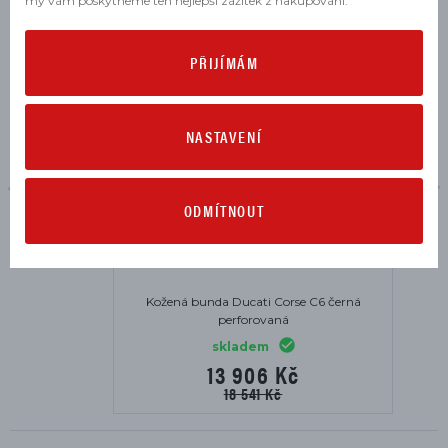
my vám poskytneme ten nejlepší zážitek z nakupování.
VÝPRODEJ
-25%
PŘIJÍMÁM
NASTAVENÍ
ODMÍTNOUT
Kožená bunda Ducati Corse C6 černá
perforovaná
skladem
13 906 Kč
18 541 Kč