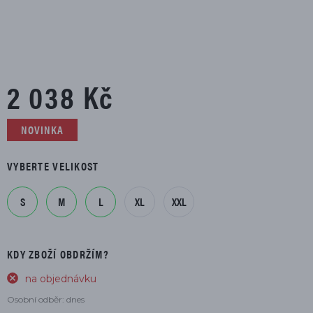
2 038 Kč
NOVINKA
VYBERTE VELIKOST
S
M
L
XL
XXL
KDY ZBOŽÍ OBDRŽÍM?
na objednávku
Osobní odběr: dnes