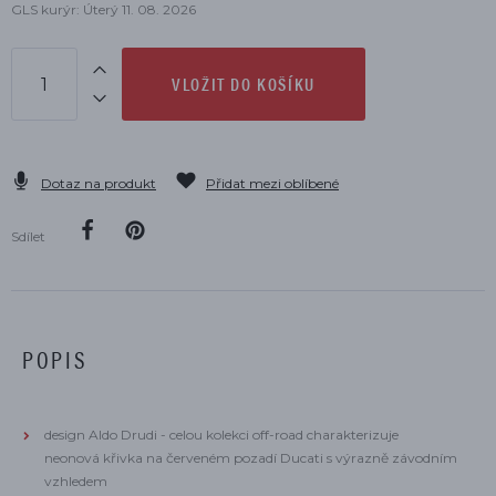
GLS kurýr: Úterý 11. 08. 2026
VLOŽIT DO KOŠÍKU
Dotaz na produkt
Přidat mezi oblíbené
Sdílet
POPIS
design Aldo Drudi - celou kolekci off-road charakterizuje
neonová křivka na červeném pozadí Ducati s výrazně závodním
vzhledem