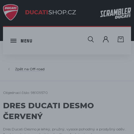
HLEDAT
MENU
Off-road
Objednací číslo: 98109570
DRES DUCATI DESMO
ČERVENÝ
Dres Ducati Desmo je lehký, pružný, vysoce pohodlný a prodyšný oděv.