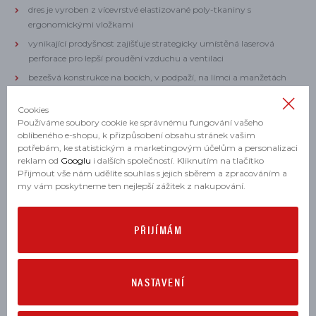
dres je vyroben z vícevrstvé elastizované poly-tkaniny s
ergonomickými vložkami
vynikající prodyšnost zajišťuje strategicky umístěná laserová
perforace pro lepší proudění vzduchu a ventilaci
bezešvá konstrukce na bocích, v podpaží, na límci a manžetách
pro maximální pohodlí
Cookies
Používáme soubory cookie ke správnému fungování vašeho
oblíbeného e-shopu, k přizpůsobení obsahu stránek vašim
PARAMETRY
potřebám, ke statistickým a marketingovým účelům a personalizaci
reklam od
Googlu
i dalších společností. Kliknutím na tlačítko
Přijmout vše nám udělíte souhlas s jejich sběrem a zpracováním a
my vám poskytneme ten nejlepší zážitek z nakupování.
Materiál:
92% polyester, 8% elastan
PŘIJÍMÁM
Barva:
bílá, černá, červená
Údržba:
NASTAVENÍ