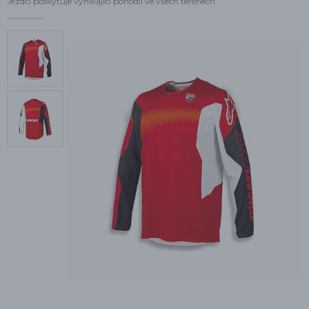
Jezdci poskytuje vynikající pohodlí ve všech terénech.