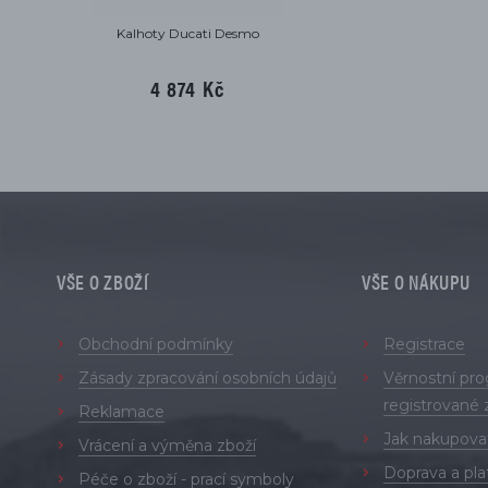
Kalhoty Ducati Desmo
4 874 Kč
VŠE O ZBOŽÍ
VŠE O NÁKUPU
Obchodní podmínky
Registrace
Zásady zpracování osobních údajů
Věrnostní pr
registrované 
Reklamace
Jak nakupova
Vrácení a výměna zboží
Doprava a pla
Péče o zboží - prací symboly