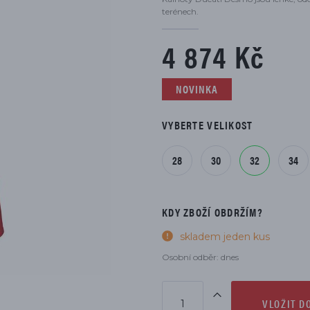
DÍLŮ
terénech.
4 874 Kč
NOVINKA
VYBERTE VELIKOST
28
30
32
34
KDY ZBOŽÍ OBDRŽÍM?
skladem jeden kus
Osobní odběr: dnes
VLOŽIT D