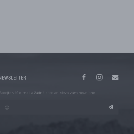
NEWSLETTER
Zadejte váš e-mail a žádná akce ani sleva vám neunikne