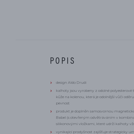
POPIS
design Aldo Drudi
kalhoty jsou vyrobeny z odolné polyesterové 
kůže na kolenou, která je odolnější vůči oděru
pevnost
produkt je doplněn samosvornou magneticko
Babel (s otevřeným odvětráváním v kombinac
silikonovými vložkami, které udrží kalhoty v
vynikající prodyšnost zajišťuje strategicky um