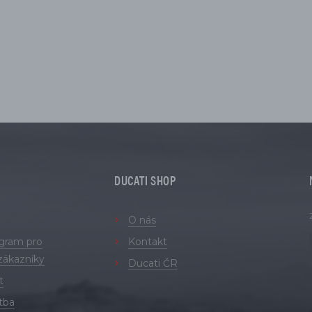
DUCATI SHOP
O nás
ogram pro
Kontakt
zákazníky
Ducati ČR
t
tba