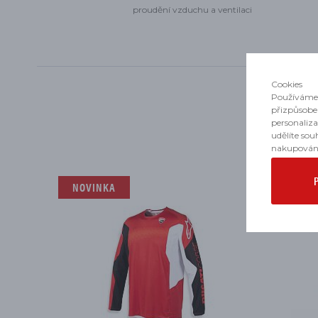
proudění vzduchu a ventilaci
Cookies
Používáme 
přizpůsobe
personaliz
udělíte sou
nakupován
NOVINKA
NOVIN