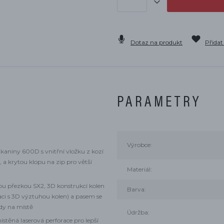
Dotaz na produkt
Přidat
PARAMETRY
Výrobce:
tkaniny 600D s vnitřní vložku z kozí
, a krytou klopu na zip pro větší
Materiál:
u přezkou SX2, 3D konstrukcí kolen
Barva:
i s 3D výztuhou kolen) a pasem se
ždy na místě
Údržba:
ístěná laserová perforace pro lepší