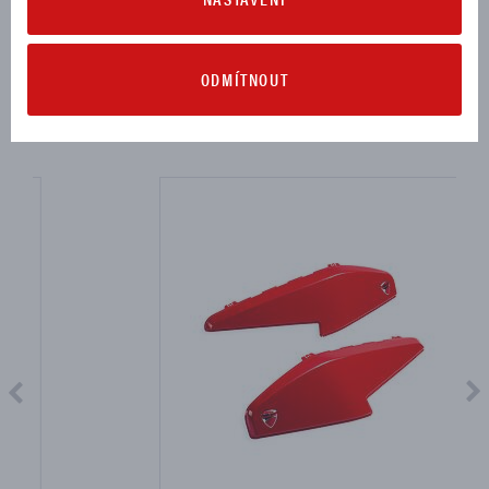
Návod na montáž (9,65 MB)
Stáhnout
ODMÍTNOUT
MOHLO BY SE VÁM HODIT