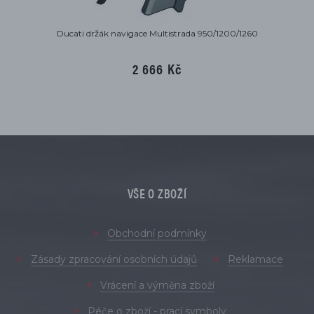
Ducati držák navigace Multistrada 950/1200/1260
2 666 Kč
VŠE O ZBOŽÍ
Obchodní podmínky
Zásady zpracování osobních údajů
Reklamace
Vrácení a výměna zboží
Péče o zboží - prací symboly