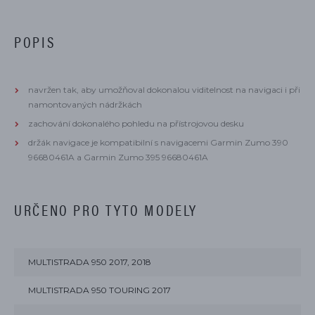
POPIS
navržen tak, aby umožňoval dokonalou viditelnost na navigaci i při
namontovaných nádržkách
zachování dokonalého pohledu na přístrojovou desku
držák navigace je kompatibilní s navigacemi Garmin Zumo 390
96680461A
a Garmin Zumo 395
96680461A
URČENO PRO TYTO MODELY
MULTISTRADA 950 2017, 2018
MULTISTRADA 950 TOURING 2017