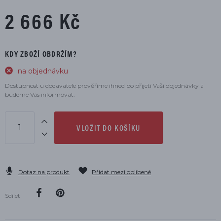
2 666 Kč
KDY ZBOŽÍ OBDRŽÍM?
na objednávku
Dostupnost u dodavatele prověříme ihned po přijetí Vaší objednávky a
budeme Vás informovat.
VLOŽIT DO KOŠÍKU
Dotaz na produkt
Přidat mezi oblíbené
Sdílet