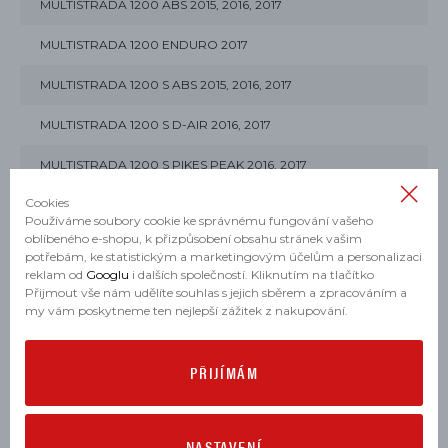
MULTISTRADA 1200 ABS 2015, 2016, 2017
MULTISTRADA 1200 ENDURO 2017
MULTISTRADA 1200 S ABS 2015, 2016, 2017
MULTISTRADA 1200 S D-AIR 2016, 2017
MULTISTRADA 1200 S PIKES PEAK 2016, 2017
Cookies
MULTISTRADA 1260 ABS 2018
Používáme soubory cookie ke správnému fungování vašeho
oblíbeného e-shopu, k přizpůsobení obsahu stránek vašim
MULTISTRADA 1260 S ABS 2018
potřebám, ke statistickým a marketingovým účelům a personalizaci
reklam od
Googlu
i dalších společností. Kliknutím na tlačítko
MULTISTRADA 1260 S D-AIR 2018
Přijmout vše nám udělíte souhlas s jejich sběrem a zpracováním a
my vám poskytneme ten nejlepší zážitek z nakupování.
MULTISTRADA 1260 S PIKES PEAK 2018
KE STAŽENÍ
PŘIJÍMÁM
NASTAVENÍ