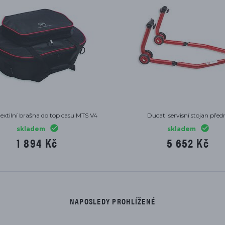
textilní brašna do top casu MTS V4
Ducati servisní stojan před
skladem
skladem
1 894 Kč
5 652 Kč
NAPOSLEDY PROHLÍŽENÉ