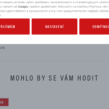
ní obsahu stránek vašim potřebám, ke statistickým a marketingovým účelů
aci reklam od
Googlu
i dalších společností. Kliknutím na tlačítko Přijmout vše
, 2021, 2022, 2023
hlas s jejich sběrem a zpracováním a my vám poskytneme ten nejlepší zážitek
í.
020
PŘIJÍMÁM
NASTAVENÍ
ODMÍTNO
019
MOHLO BY SE VÁM HODIT
KA