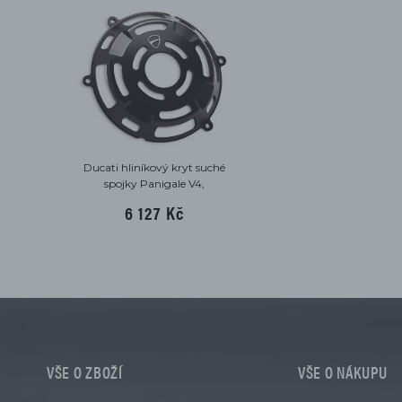
Ducati hliníkový kryt suché
spojky Panigale V4,
Streetfighter V4, Multistrada
6 127 Kč
V4 , Diavel V4
VŠE O ZBOŽÍ
VŠE O NÁKUPU