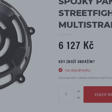
SPOJKY PAN
DÍLŮ
STREETFIGH
MULTISTRAD
6 127 Kč
KDY ZBOŽÍ OBDRŽÍM?
na objednávku
Dostupnost u dodavatele prověříme i
VLOŽIT D