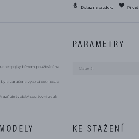
Dotaz na produkt
Přidat
PARAMETRY
i suché spojky během používání na
Materiál:
byla zaručena vysoká odolnost a
ýrazňuje typický sportovní zvuk
 MODELY
KE STAŽENÍ