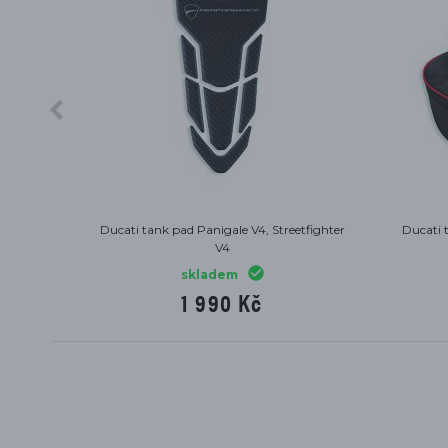
 nádrže
Ducati tank pad Panigale V4, Streetfighter
Ducati 
4
V4
skladem
1 990 Kč