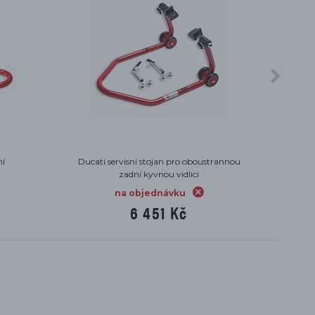
ní
Ducati servisní stojan pro oboustrannou
Podložk
zadní kyvnou vidlici
na objednávku
6 451 Kč