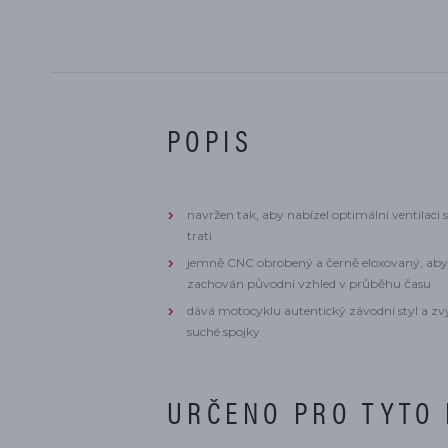
POPIS
​navržen tak, aby nabízel optimální ventilac
trati
jemně CNC obrobený a černě eloxovaný, aby 
zachován původní vzhled v průběhu času
dává motocyklu autentický závodní styl a zv
suché spojky
URČENO PRO TYTO