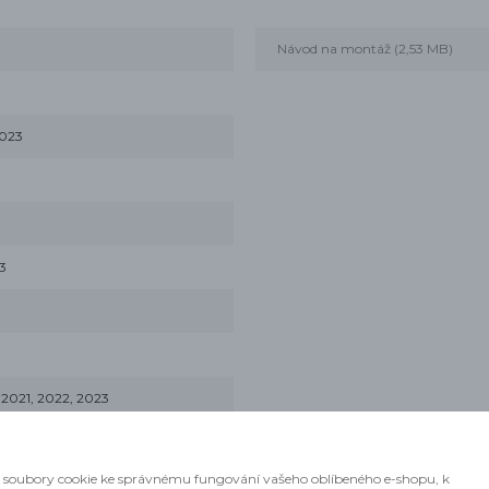
Návod na montáž (2,53 MB)
2023
3
2021, 2022, 2023
O 916 2020
soubory cookie ke správnému fungování vašeho oblíbeného e-shopu, k
2, 2023