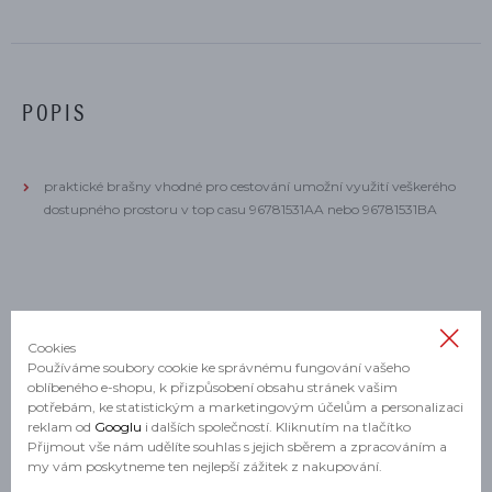
POPIS
praktické brašny vhodné pro cestování umožní využití veškerého
dostupného prostoru v top casu 96781531AA nebo 96781531BA
Cookies
Používáme soubory cookie ke správnému fungování vašeho
MOHLO BY SE VÁM HODIT
oblíbeného e-shopu, k přizpůsobení obsahu stránek vašim
potřebám, ke statistickým a marketingovým účelům a personalizaci
reklam od
Googlu
i dalších společností. Kliknutím na tlačítko
Přijmout vše nám udělíte souhlas s jejich sběrem a zpracováním a
my vám poskytneme ten nejlepší zážitek z nakupování.