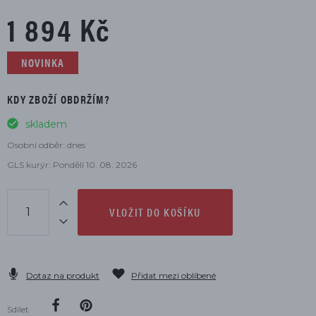
1 894 Kč
NOVINKA
KDY ZBOŽÍ OBDRŽÍM?
skladem
Osobní odběr: dnes
GLS kurýr: Pondělí 10. 08. 2026
VLOŽIT DO KOŠÍKU
Dotaz na produkt
Přidat mezi oblíbené
Sdílet