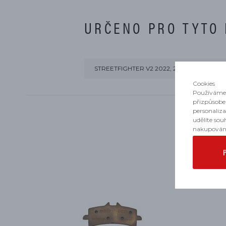
URČENO PRO TYTO
STREETFIGHTER V2 2022, 2023, 2024, 2025
Cookies
Používáme 
přizpůsobe
personaliz
udělíte sou
nakupován