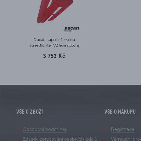
Ducati kapota červená
Streetfighter V2 levá spodní
3 753 Kč
VŠE O ZBOŽÍ
VŠE O NÁKUPU
Obchodní podmínky
Registrace
Zásady zpracování osobních údajů
Věrnostní pr