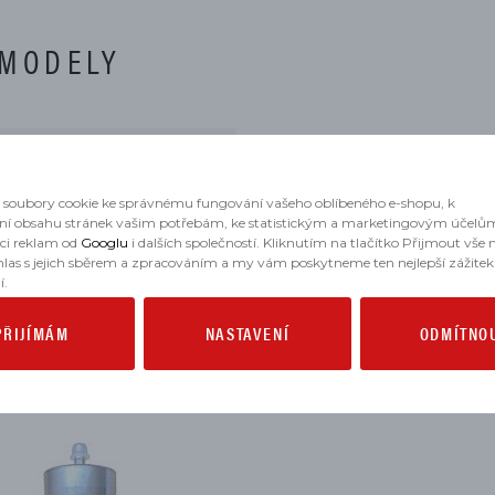
 MODELY
soubory cookie ke správnému fungování vašeho oblíbeného e-shopu, k
ní obsahu stránek vašim potřebám, ke statistickým a marketingovým účelů
aci reklam od
Googlu
i dalších společností. Kliknutím na tlačítko Přijmout vše
hlas s jejich sběrem a zpracováním a my vám poskytneme ten nejlepší zážitek
MOHLO BY SE VÁM HODIT
í.
PŘIJÍMÁM
NASTAVENÍ
ODMÍTNO