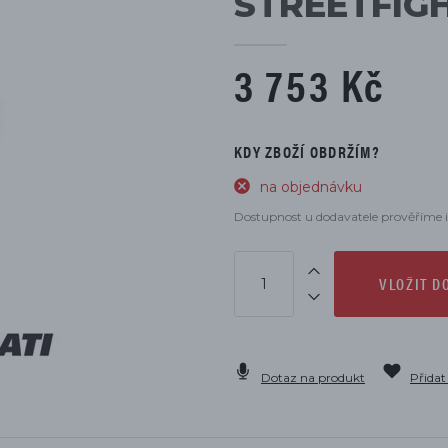
STREETFIG
DÍLŮ
3 753 Kč
KDY ZBOŽÍ OBDRŽÍM?
na objednávku
Dostupnost u dodavatele prověříme i
VLOŽIT D
Dotaz na produkt
Přidat