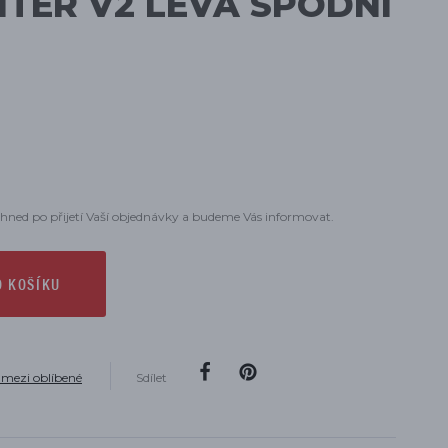
HTER V2 LEVÁ SPODNÍ
hned po přijetí Vaší objednávky a budeme Vás informovat.
O KOŠÍKU
 mezi oblíbené
Sdílet