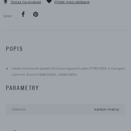
Dotaz na produkt
Přidat mezi oblíbené
Sdílet
POPIS
​nelze montovat společně s touringovým plexi 97180151A a navigací
Garmin Zumo 96680361A, 96680651A
PARAMETRY
Materiál:
karbon matný