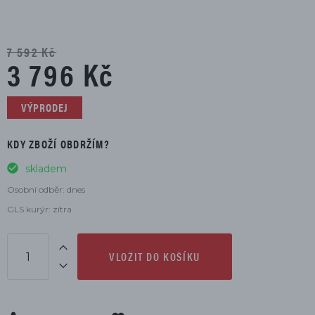
7 592 Kč
3 796 Kč
VÝPRODEJ
KDY ZBOŽÍ OBDRŽÍM?
skladem
Osobní odběr: dnes
GLS kurýr: zítra
VLOŽIT DO KOŠÍKU