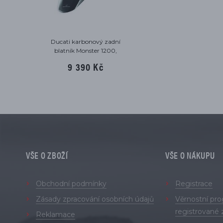
Ducati karbonový zadní
blatník Monster 1200,
Supersport 939/950
9 390 Kč
VŠE O ZBOŽÍ
VŠE O NÁKUPU
Obchodní podmínky
Registrace
Zásady zpracování osobních údajů
Věrnostní pr
registrované 
Reklamace