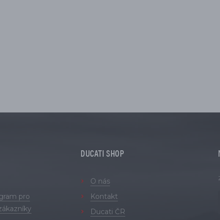
DUCATI SHOP
O nás
ogram pro
Kontakt
zákazníky
Ducati ČR