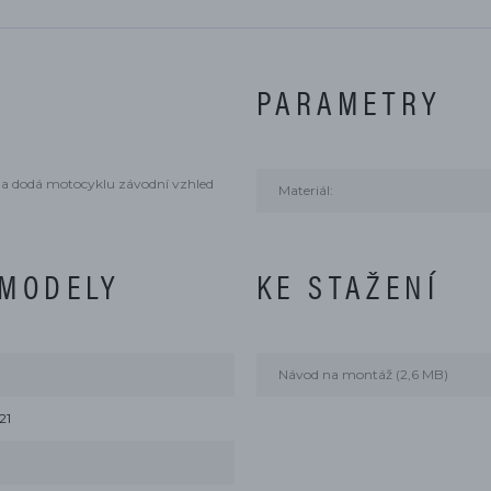
PARAMETRY
sti a dodá motocyklu závodní vzhled
Materiál:
 MODELY
KE STAŽENÍ
Návod na montáž (2,6 MB)
21