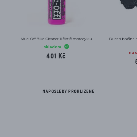
ti spojková páčka performance
Ducati brzdová páčka perfor
 Streetfighter, Monster, Supersport,
Panigale, Streetfighter, Monster, S
Diavel
Diavel
skladem jeden kus
skladem jeden kus
6 768 Kč
6 768 Kč
NAPOSLEDY PROHLÍŽENÉ