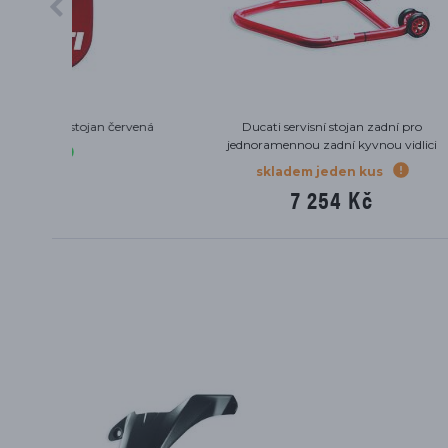
tocyklu
Ducati brašna na sedlo spolujezdce Monster,
Duca
Supersport
Panigale,
na objednávku
5 679 Kč