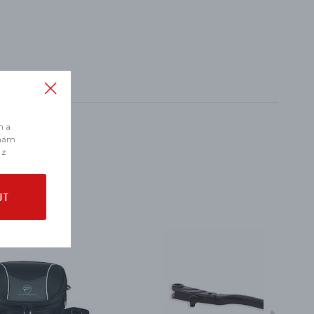
m a
 nám
 z
UT