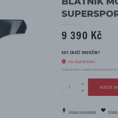
BLATNÍK M
DÍLŮ
SUPERSPOR
9 390 Kč
KDY ZBOŽÍ OBDRŽÍM?
na objednávku
Dostupnost u dodavatele prověříme i
VLOŽIT D
Dotaz na produkt
Přidat