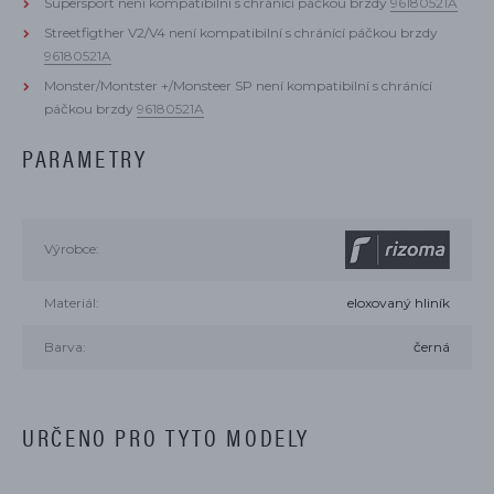
Supersport není kompatibilní s chránící páčkou brzdy
96180521A
Streetfigther V2/V4 není kompatibilní s chránící páčkou brzdy
96180521A
Monster/Montster +/Monsteer SP není kompatibilní s chránící
páčkou brzdy
96180521A
PARAMETRY
Výrobce:
Materiál:
eloxovaný hliník
Barva:
černá
URČENO PRO TYTO MODELY