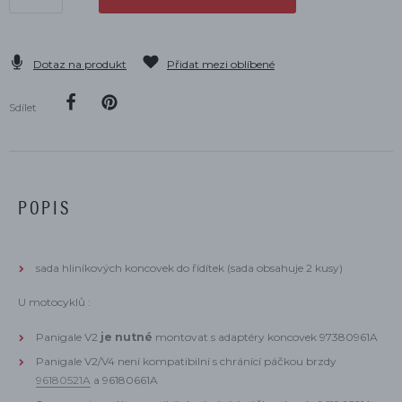
Dotaz na produkt
Přidat mezi oblíbené
Sdílet
POPIS
sada hliníkových koncovek do řídítek (sada obsahuje 2 kusy)
U motocyklů :
Panigale V2
je nutné
montovat s adaptéry koncovek 97380961A
Panigale V2/V4 není kompatibilní s chránící páčkou brzdy
96180521A
a 96180661A