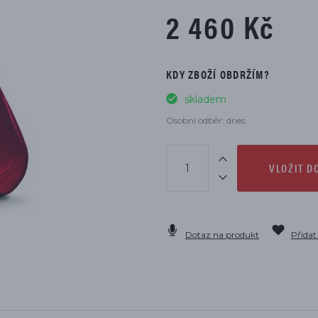
DÍLŮ
2 460 Kč
KDY ZBOŽÍ OBDRŽÍM?
skladem
Osobní odběr: dnes
VLOŽIT D
Dotaz na produkt
Přidat