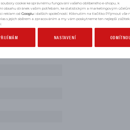
soubory cookie ke správnému fungování vašeho oblíbeného e-shopu, k
ní obsahu stránek vašim potřebám, ke statistickým a marketingovým účelů
aci reklam od
Googlu
i dalších společností. Kliknutím na tlačítko Přijmout vše
hlas s jejich sběrem a zpracováním a my vám poskytneme ten nejlepší zážitek
2020
í.
PŘIJÍMÁM
NASTAVENÍ
ODMÍTNO