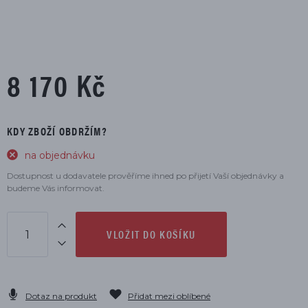
8 170 Kč
KDY ZBOŽÍ OBDRŽÍM?
na objednávku
Dostupnost u dodavatele prověříme ihned po přijetí Vaší objednávky a
budeme Vás informovat.
VLOŽIT DO KOŠÍKU
Dotaz na produkt
Přidat mezi oblíbené