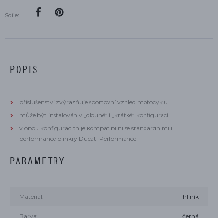
Sdílet
POPIS
příslušenství zvýrazňuje sportovní vzhled motocyklu
může být instalován v „dlouhé“ i „krátké“ konfiguraci
v obou konfiguracích je kompatibilní se standardními i
performance blinkry Ducati Performance
PARAMETRY
Materiál:
hliník
Barva:
černá