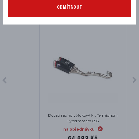
MOHLO BY SE VÁM HODIT
ODMÍTNOUT
Ducati racing výfukový kit Termignoni
Hypermotard 698
na objednávku
64 683 Kč