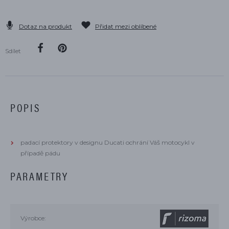
Dotaz na produkt
Přidat mezi oblíbené
Sdílet
POPIS
padací protektory v designu Ducati ochrání Váš motocykl v
případě pádu
PARAMETRY
Výrobce: