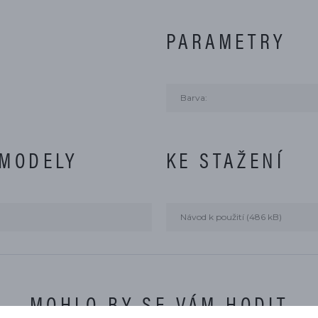
PARAMETRY
Barva:
 MODELY
KE STAŽENÍ
Návod k použití (486 kB)
MOHLO BY SE VÁM HODIT