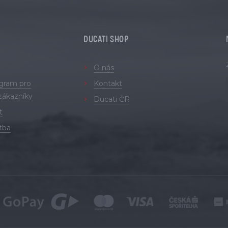
DUCATI SHOP
O nás
ogram pro
Kontakt
zákazníky
Ducati ČR
t
tba