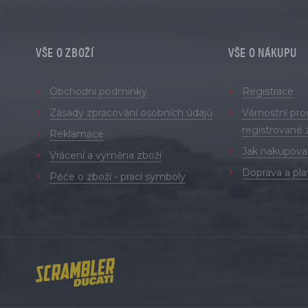
VŠE O ZBOŽÍ
VŠE O NÁKUPU
Obchodní podmínky
Registrace
Zásady zpracování osobních údajů
Věrnostní pr
registrované 
Reklamace
Jak nakupova
Vrácení a výměna zboží
Doprava a pla
Péče o zboží - prací symboly