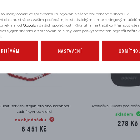
soubory cookie ke správnému fungování vašeho oblíbeného e-shopu, k
ní obsahu stránek vašim potřebám, ke statistickým a marketingovým účelů
aci reklam od
Googlu
i dalších společností. Kliknutím na tlačítko Přijmout vše
hlas s jejich sběrem a zpracováním a my vám poskytneme ten nejlepší zážitek
í.
PŘIJÍMÁM
NASTAVENÍ
ODMÍTNO
servisní stojan pro oboustrannou
Podložka Ducati pod boční stoja
zadní kyvnou vidlici
skladem
na objednávku
278 Kč
6 451 Kč