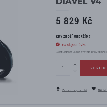
DIAVEL V4
DÍLŮ
5 829 Kč
KDY ZBOŽÍ OBDRŽÍM?
na objednávku
Dostupnost u dodavatele prověříme i
VLOŽIT D
Dotaz na produkt
Přidat