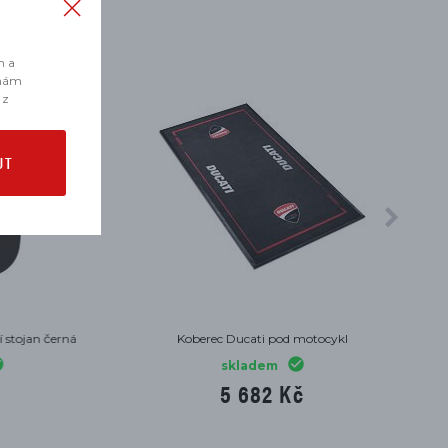
m a
 nám
 z
UT
n černá
Koberec Ducati pod motocykl
skladem
5 682 Kč