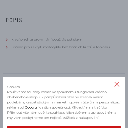
POPIS
krycí plachta pro vnitřní použití s potiskem
určeno pro zakrytí motocyklu bez bočních kufrů a top casu
Cookies
MOHLO BY SE VÁM HODIT
Používáme soubory cookie ke správnému fungování vašeho
oblíbeného e-shopu, k přizpůsobení obsahu stránek vašim
potřebám, ke statistickým a marketingovým účelům a personalizaci
reklam od
Googlu
i dalších společností. Kliknutím na tlačítko
Přijmout vše nám udělíte souhlas s jejich sběrem a zpracováním a
my vám poskytneme ten nejlepší zážitek z nakupování.