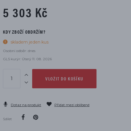
5 303 Kč
KDY ZBOŽÍ OBDRŽÍM?
skladem jeden kus
Osobní odběr: dnes
GLS kurýr: Úterý 11. 08. 2026
VLOŽIT DO KOŠÍKU
Dotaz na produkt
Přidat mezi oblíbené
Sdílet