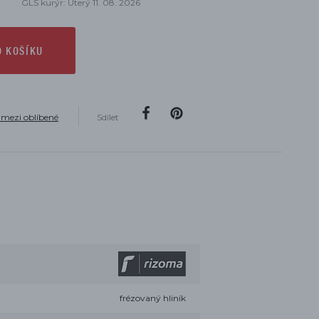
GLS kurýr: Úterý 11. 08. 2026
O KOŠÍKU
 mezi oblíbené
Sdílet
frézovaný hliník