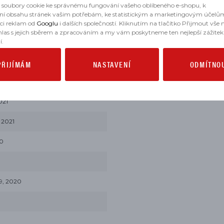
soubory cookie ke správnému fungování vašeho oblíbeného e-shopu, k
ní obsahu stránek vašim potřebám, ke statistickým a marketingovým účelů
aci reklam od
Googlu
i dalších společností. Kliknutím na tlačítko Přijmout vše
hlas s jejich sběrem a zpracováním a my vám poskytneme ten nejlepší zážitek
í.
PŘIJÍMÁM
NASTAVENÍ
ODMÍTNO
021
 2021
20
9, 2020