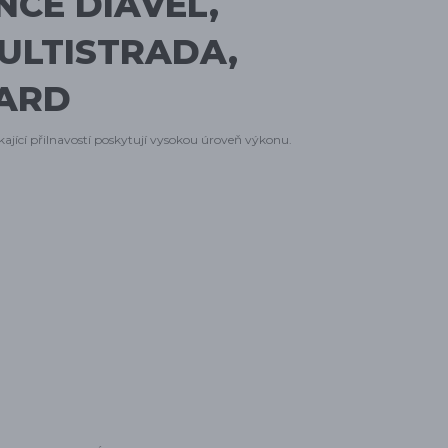
CE DIAVEL,
MULTISTRADA,
ARD
ající přilnavostí poskytují vysokou úroveň výkonu.