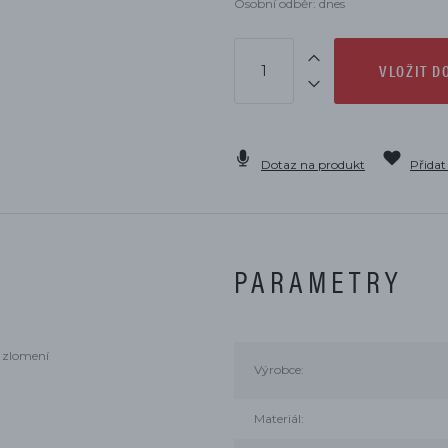
Osobní odběr: dnes
VLOŽIT D
Dotaz na produkt
Přidat
PARAMETRY
t zlomení
Výrobce:
Materiál: