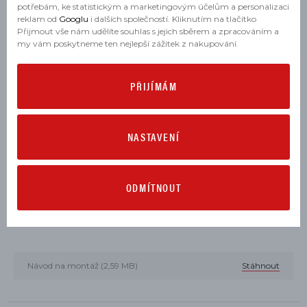
potřebám, ke statistickým a marketingovým účelům a personalizaci
MULTISTRADA V2 S 2025, 2026
reklam od
Googlu
i dalších společností. Kliknutím na tlačítko
Přijmout vše nám udělíte souhlas s jejich sběrem a zpracováním a
STREETFIGHTER V2 2025, 2026
my vám poskytneme ten nejlepší zážitek z nakupování.
STREETFIGHTER V2 S 2025, 2026
PŘIJÍMÁM
SUPERBIKE PANIGALE V2 2025, 2026
SUPERBIKE PANIGALE V2 FB63 2026
NASTAVENÍ
SUPERBIKE PANIGALE V2 MM93 2026
SUPERBIKE PANIGALE V2 S 2025, 2026
ODMÍTNOUT
KE STAŽENÍ
Návod na montáž (2,59 MB)
Stáhnout