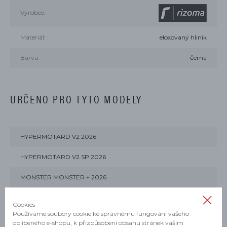
Výrobce:
Materiál:
eloxovaný hliník
Barva:
černá
URČENO PRO TYTO MODELY
HYPERMOTARD V2 2026
HYPERMOTARD V2 SP 2026
MONSTER MONSTER + 2026
MONSTER MONSTER 2026
Cookies
Používáme soubory cookie ke správnému fungování vašeho
MULTISTRADA V2 2025, 2026
oblíbeného e-shopu, k přizpůsobení obsahu stránek vašim