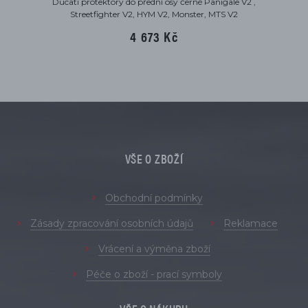
Ducati protektory do přední osy černé Panigale V2 ,
Streetfighter V2, HYM V2, Monster, MTS V2
4 673 Kč
VŠE O ZBOŽÍ
Obchodní podmínky
Zásady zpracování osobních údajů
Reklamace
Vrácení a výměna zboží
Péče o zboží - prací symboly