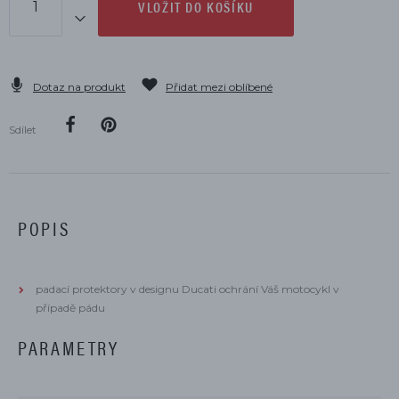
VLOŽIT DO KOŠÍKU
Dotaz na produkt
Přidat mezi oblíbené
Sdílet
POPIS
padací protektory v designu Ducati ochrání Váš motocykl v
případě pádu
PARAMETRY