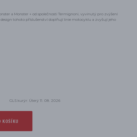
ter a Monster + od společnosti Termignoni, vyvinutý pro zvýšení
esign tohoto příslušenství doplňují linie motocyklu a zvyšují jeho
GLS kurýr: Úterý 11. 08. 2026
O KOŠÍKU