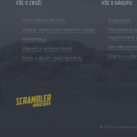
VŠE O ZBOŽÍ
VŠE O NÁKUPU
Obchodní podmínky
Registrace
Zásady zpracování osobních údajů
Věrnostní pr
registrované 
Reklamace
Jak nakupova
Vrácení a výměna zboží
Doprava a pla
Péče o zboží - prací symboly
© 2026 Ducatishop.cz