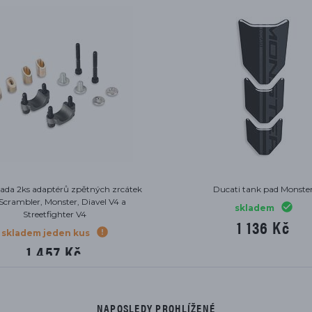
tní zvýšené sedlo Ducati Monster
Podložka Ducati pod boční stojan
černé
skladem
na objednávku
278 Kč
4 546 Kč
NAPOSLEDY PROHLÍŽENÉ