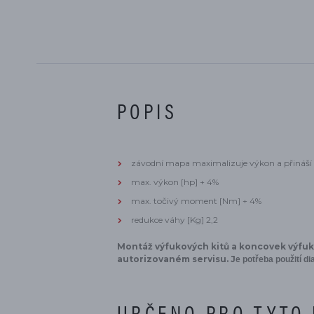
POPIS
závodní mapa maximalizuje výkon a přináší 
max. výkon [hp] + 4%
max. točivý moment [Nm] + 4%
redukce váhy [Kg] 2,2
Montáž výfukových kitů a koncovek výfu
autorizovaném servisu. J
e potřeba použití di
URČENO PRO TYTO