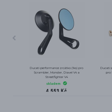
 zrcátek
Ducati tank pad Monster
Komfor
 V4 a
skladem
1 136 Kč