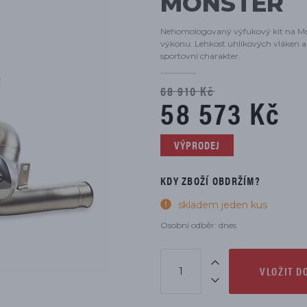
MONSTER
DÍLŮ
Nehomologovaný výfukový kit na Mons
výkonu. Lehkost uhlíkových vláken a d
sportovní charakter.
68 910 Kč
58 573 Kč
VÝPRODEJ
KDY ZBOŽÍ OBDRŽÍM?
skladem jeden kus
Osobní odběr: dnes
VLOŽIT D