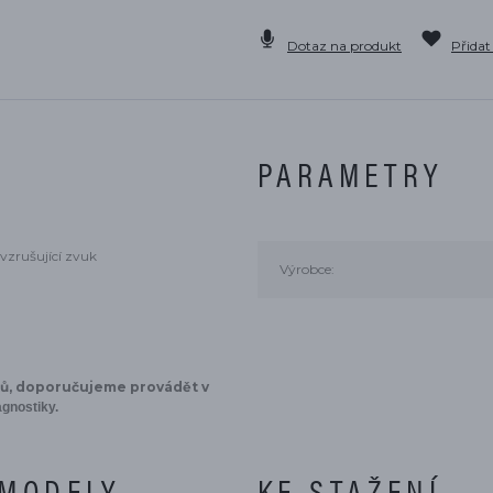
Dotaz na produkt
Přidat
PARAMETRY
vzrušující zvuk
Výrobce:
ků, doporučujeme provádět v
agnostiky.
 MODELY
KE STAŽENÍ