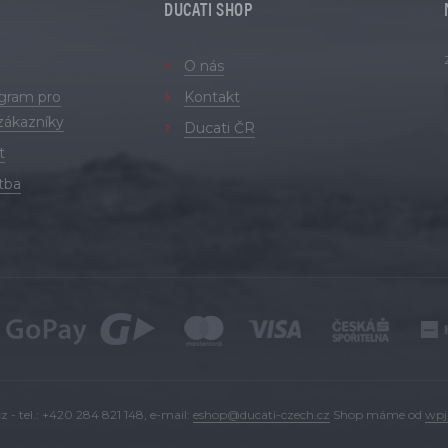
DUCATI SHOP
O nás
ogram pro
Kontakt
zákazníky
Ducati ČR
t
tba
 - tel.: +420 284 821 148, e-mail:
eshop@ducati-czech.cz
Shop máme od
wpj