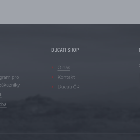
DUCATI SHOP
O nás
ogram pro
Kontakt
zákazníky
Ducati ČR
t
tba