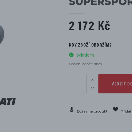
SUPERSPOR
DÍLŮ
2 172 Kč
KDY ZBOŽÍ OBDRŽÍM?
skladem
Osobní odběr: dnes
VLOŽIT D
Dotaz na produkt
Přidat