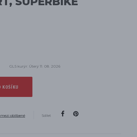
T, SUPERBIKE
GLS kurýr: Úterý 11. 08. 2026
O KOŠÍKU
 mezi oblíbené
Sdílet