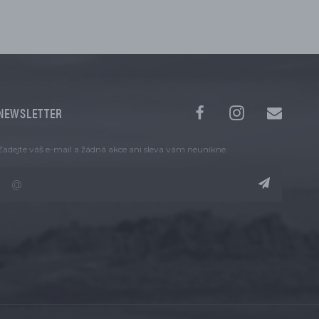
NEWSLETTER
Zadejte váš e-mail a žádná akce ani sleva vám neunikne