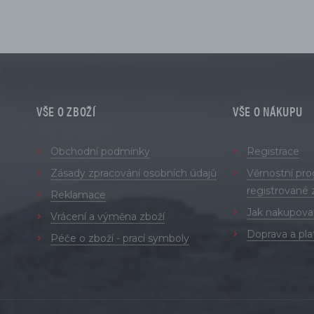
VŠE O ZBOŽÍ
VŠE O NÁKUPU
Obchodní podmínky
Registrace
Zásady zpracování osobních údajů
Věrnostní pr
registrované 
Reklamace
Jak nakupova
Vrácení a výměna zboží
Doprava a pla
Péče o zboží - prací symboly