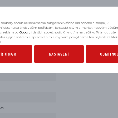
soubory cookie ke správnému fungování vašeho oblíbeného e-shopu, k
ní obsahu stránek vašim potřebám, ke statistickým a marketingovým účelů
aci reklam od
Googlu
i dalších společností. Kliknutím na tlačítko Přijmout vše
hlas s jejich sběrem a zpracováním a my vám poskytneme ten nejlepší zážitek
í.
PŘIJÍMÁM
NASTAVENÍ
ODMÍTNO
004