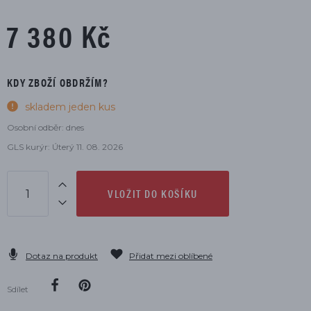
7 380 Kč
KDY ZBOŽÍ OBDRŽÍM?
skladem jeden kus
Osobní odběr: dnes
GLS kurýr: Úterý 11. 08. 2026
VLOŽIT DO KOŠÍKU
Dotaz na produkt
Přidat mezi oblíbené
Sdílet