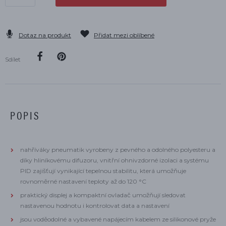
Dotaz na produkt
Přidat mezi oblíbené
Sdílet
POPIS
nahříváky pneumatik vyrobeny z pevného a odolného polyesteru a
díky hliníkovému difuzoru, vnitřní ohnivzdorné izolaci a systému
PID zajišťují vynikající tepelnou stabilitu, která umožňuje
rovnoměrné nastavení teploty až do 120 °C
praktický displej a kompaktní ovladač umožňují sledovat
nastavenou hodnotu i kontrolovat data a nastavení
jsou voděodolné a vybavené napájecím kabelem ze silikonové pryže