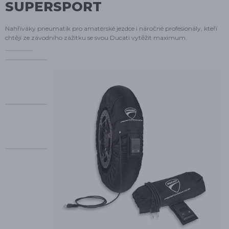
SUPERSPORT
Nahříváky pneumatik pro amatérské jezdce i náročné profesionály, kteří
chtějí ze závodního zážitku se svou Ducati vytěžit maximum.