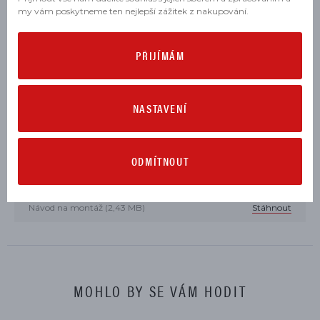
SCRAMBLER FULL THROTTLE 2019, 2020, 2023, 2024, 2025
my vám poskytneme ten nejlepší zážitek z nakupování.
SCRAMBLER ICON 2019, 2020, 2021, 2022, 2023, 2024, 2025
PŘIJÍMÁM
SCRAMBLER ICON DARK 2020, 2021, 2022, 2023
SCRAMBLER NIGHTSHIFT 2021, 2022, 2023, 2024, 2025
NASTAVENÍ
SCRAMBLER URBAN MOTARD 2022, 2023
KE STAŽENÍ
ODMÍTNOUT
Návod na montáž (2,43 MB)
Stáhnout
MOHLO BY SE VÁM HODIT