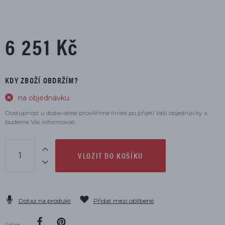
6 251 Kč
KDY ZBOŽÍ OBDRŽÍM?
na objednávku
Dostupnost u dodavatele prověříme ihned po přijetí Vaší objednávky a
budeme Vás informovat.
VLOŽIT DO KOŠÍKU
Dotaz na produkt
Přidat mezi oblíbené
Sdílet