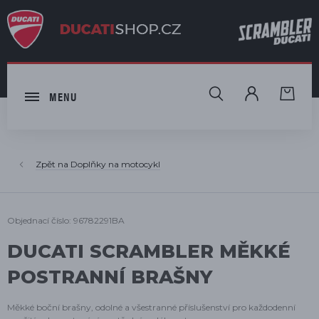
HLEDAT
MENU
Doplňky na motocykl
Objednací číslo: 96782291BA
DUCATI SCRAMBLER MĚKKÉ
POSTRANNÍ BRAŠNY
Měkké boční brašny, odolné a všestranné příslušenství pro každodenní