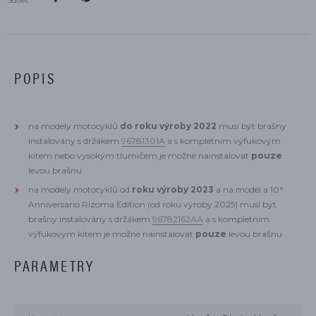
POPIS
na modely motocyklů
do roku výroby 2022
musí být brašny
instalovány s držákem
96781301A
a s kompletním výfukovým
kitem nebo vysokým tlumičem je možné nainstalovat
pouze
levou brašnu
na modely motocyklů od
roku výroby 2023
a na model a 10°
Anniversario Rizoma Edition (od roku výroby 2025) musí být
brašny instalovány s držákem
96782162AA
a s kompletním
výfukovým kitem je možné nainstalovat
pouze
levou brašnu
PARAMETRY