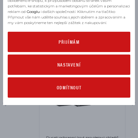
oblíbeného e-shopu, k přizpůsobení obsahu stránek vašim
potřebám, ke statistickým a marketingovým účelům a personalizaci
reklam od
Googlu
i dalších společností. Kliknutím na tlačítko
Přijmout vše nám udělíte souhlas s jejich sběrem a zpracováním a
my vám poskytneme ten nejlepší zážitek z nakupování.
MOHLO BY SE VÁM HODIT
PŘIJÍMÁM
NASTAVENÍ
ODMÍTNOUT
Ducati ochranný kryt pro olejový chladič