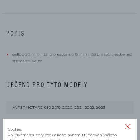
POPIS
sedlo o 20 mm nižší pro jezdce a o 15 mm nižší pro spolujezdce než
standartní verze
URČENO PRO TYTO MODELY
HYPERMOTARD 950 2019, 2020, 2021, 2022, 2023
HYPERMOTARD 950 RVE 2021, 2022, 2023
Cookies
HYPERMOTARD 950 SP 2019, 2020, 2021, 2022, 2023
Používáme soubory cookie ke správnému fungování vašeho