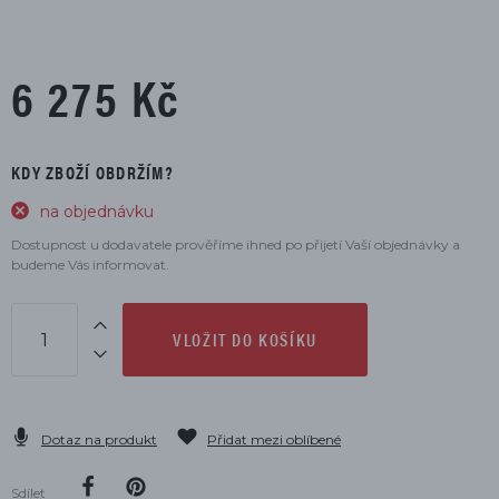
6 275 Kč
KDY ZBOŽÍ OBDRŽÍM?
na objednávku
Dostupnost u dodavatele prověříme ihned po přijetí Vaší objednávky a
budeme Vás informovat.
VLOŽIT DO KOŠÍKU
Dotaz na produkt
Přidat mezi oblíbené
Sdílet