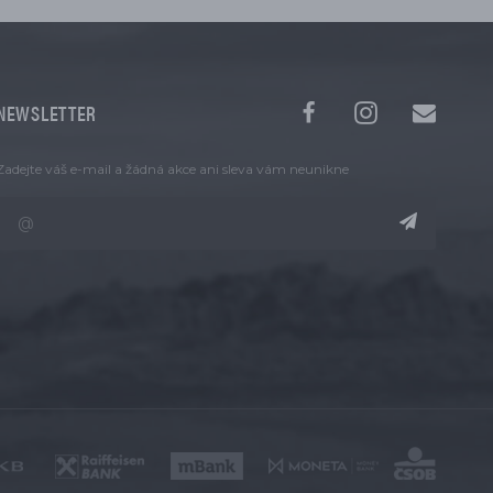
NEWSLETTER
Zadejte váš e-mail a žádná akce ani sleva vám neunikne