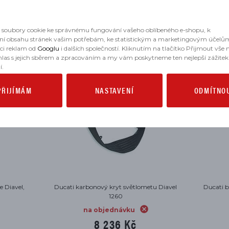
MOHLO BY SE VÁM HODIT
soubory cookie ke správnému fungování vašeho oblíbeného e-shopu, k
ní obsahu stránek vašim potřebám, ke statistickým a marketingovým účelů
aci reklam od
Googlu
i dalších společností. Kliknutím na tlačítko Přijmout vše
hlas s jejich sběrem a zpracováním a my vám poskytneme ten nejlepší zážitek
í.
PŘIJÍMÁM
NASTAVENÍ
ODMÍTNO
karbonový kryt světlometu Diavel
Ducati brašna na nádrž Diavel 126
1260
na objednávku
na objednávku
7 936 Kč
8 236 Kč