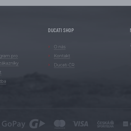
DUCATI SHOP
O nás
ogram pro
Kontakt
zákazníky
Ducati ČR
t
tba