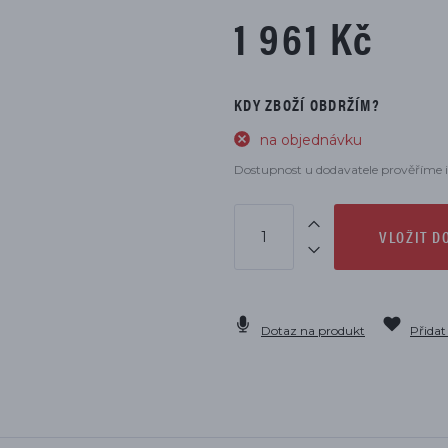
DÍLŮ
1 961 Kč
KDY ZBOŽÍ OBDRŽÍM?
na objednávku
Dostupnost u dodavatele prověříme i
VLOŽIT D
Dotaz na produkt
Přidat