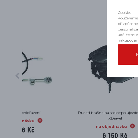
Cookies
Používáme 
přizpůsobe
personaliz
udělíte sou
nakupován
Ducati brašna na sedlo spolujezdce Diavel,
Ducati 
XDiavel
na objednávku
6 150 Kč