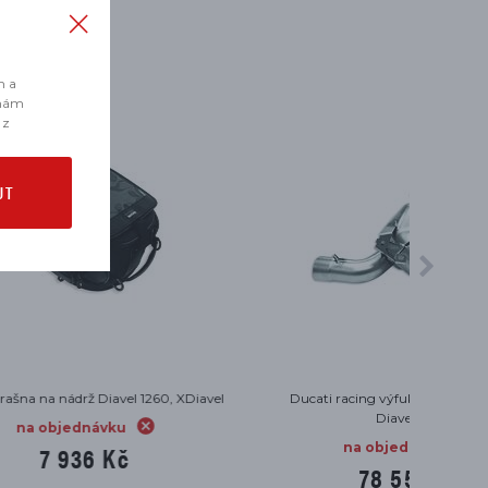
m a
 nám
 z
UT
0, XDiavel
Ducati racing výfukový kit Termignoni
Podložk
Diavel 1260
na objednávku
78 556 Kč