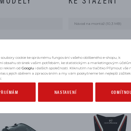
Návod na montáž (10,3 MB)
soubory cookie ke správnému fungování vašeho oblíbeného e-shopu, k
ní obsahu stránek vašim potřebám, ke statistickým a marketingovým účelů
aci reklam od
Googlu
i dalších společností. Kliknutím na tlačítko Přijmout vše
hlas s jejich sběrem a zpracováním a my vám poskytneme ten nejlepší zážitek
í.
MOHLO BY SE VÁM HODIT
PŘIJÍMÁM
NASTAVENÍ
ODMÍTNO