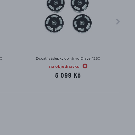
k Diavel 1260
Ducati víčko nádrže Diavel 1260
na objednávku
8 236 Kč