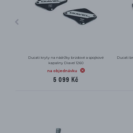
260, XDiavel
Ducati tank pad Diavel 1260
Du
na objednávku
1 961 Kč