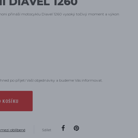
 DIAVEL 1260
noni přináší motocyklu Diavel 1260 vysoký točivý moment a výkon
hned po přijetí Vaší objednávky a budeme Vás informovat.
O KOŠÍKU
 mezi oblíbené
Sdílet