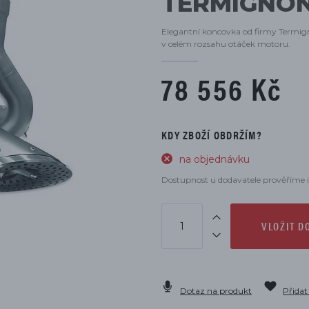
TERMIGNONI
DÍLŮ
Elegantní koncovka od firmy Termig
v celém rozsahu otáček motoru.
78 556 Kč
KDY ZBOŽÍ OBDRŽÍM?
na objednávku
Dostupnost u dodavatele prověříme i
VLOŽIT D
Dotaz na produkt
Přidat