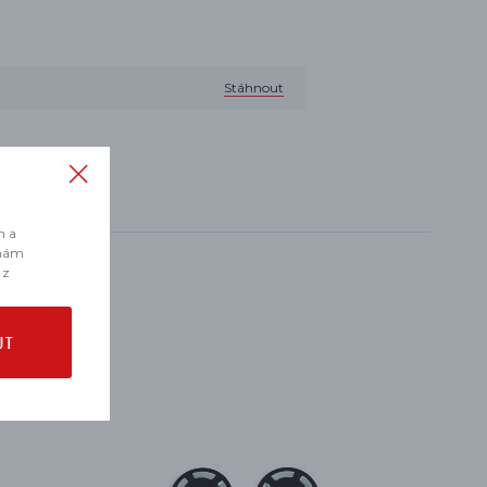
Stáhnout
m a
 nám
 z
UT