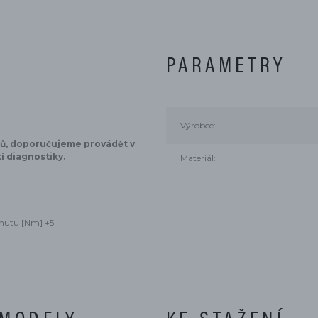
PARAMETRY
koncovka
Výrobce:
ků, doporučujeme provádět v
í diagnostiky.
Materiál:
inutu [Nm] +5
 MODELY
KE STAŽENÍ