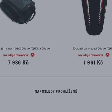
cati záslepky do rámu Diavel 1260
Ducati karbonový přední blatní
na objednávku
na objednávku
5 099 Kč
8 599 Kč
NAPOSLEDY PROHLÍŽENÉ