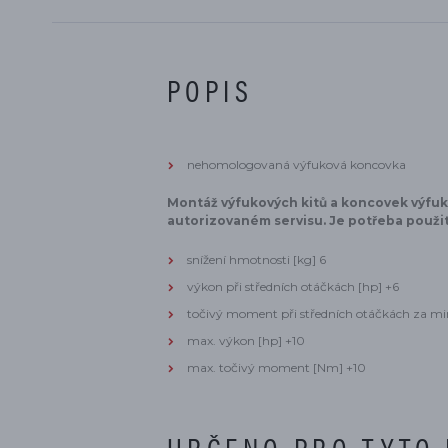
POPIS
nehomologovaná výfuková 
Montáž výfukových kitů a koncovek výfu
autorizovaném servisu. Je potřeba použit
snížení hmotnosti [kg] 6
výkon při středních otáčkách [hp] +6
točivý moment při středních otáčkách za m
max. výkon [hp] +10
max. točivý moment [Nm] +10
URČENO PRO TYTO