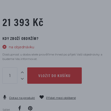
21 393 Kč
KDY ZBOŽÍ OBDRŽÍM?
na objednávku
Dostupnost u dodavatele prověříme ihned po přijetí Vaší objednávky a
budeme Vás informovat.
VLOŽIT DO KOŠÍKU
Dotaz na produkt
Přidat mezi oblíbené
Sdílet