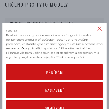
URČENO PRO TYTO MODELY
HYPERMOTARD 950 2019, 2020, 2021, 2022
Cookies
HYPERMOTARD 950 RVE 2021, 2022
Používáme soubory cookie ke správnému fungování vašeho
oblíbeného e-shopu, k přizpůsobení obsahu stránek vašim
HYPERMOTARD 950 SP 2019, 2020, 2021, 2022
potřebám, ke statistickým a marketingovým účelům a personalizaci
reklam od
Googlu
i dalších společností. Kliknutím na tlačítko
KE STAŽENÍ
Přijmout vše nám udělíte souhlas s jejich sběrem a zpracováním a
my vám poskytneme ten nejlepší zážitek z nakupování.
PŘIJÍMÁM
Návod na montáž (1,58 MB)
Stáhnout
NASTAVENÍ
MOHLO BY SE VÁM HODIT
ODMÍTNOUT