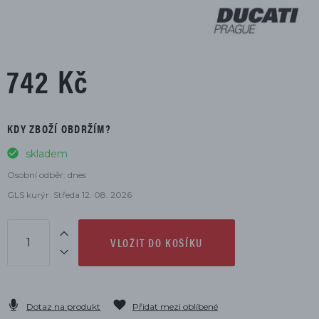
742 Kč
KDY ZBOŽÍ OBDRŽÍM?
skladem
Osobní odběr: dnes
GLS kurýr: Středa 12. 08. 2026
VLOŽIT DO KOŠÍKU
Dotaz na produkt
Přidat mezi oblíbené