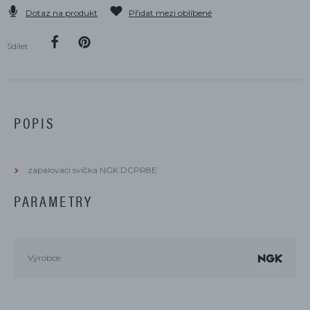
Dotaz na produkt
Přidat mezi oblíbené
Sdílet
POPIS
zapalovací svíčka NGK DCPR8E
PARAMETRY
Výrobce: