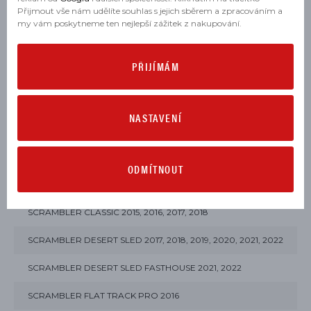
Přijmout vše nám udělíte souhlas s jejich sběrem a zpracováním a
SCRAMBLER 1100 DARK PRO 2021, 2022, 2023
my vám poskytneme ten nejlepší zážitek z nakupování.
SCRAMBLER 1100 PRO 2021, 2022
PŘIJÍMÁM
SCRAMBLER 1100 SPECIAL 2018, 2019
SCRAMBLER 1100 SPORT 2018, 2019
NASTAVENÍ
SCRAMBLER 1100 SPORT PRO 2020, 2021, 2022, 2023, 2025
SCRAMBLER 1100 TRIBUTE PRO 2022, 2023
ODMÍTNOUT
SCRAMBLER CAFE RACER 2017, 2018, 2019, 2020
SCRAMBLER CLASSIC 2015, 2016, 2017, 2018
SCRAMBLER DESERT SLED 2017, 2018, 2019, 2020, 2021, 2022
SCRAMBLER DESERT SLED FASTHOUSE 2021, 2022
SCRAMBLER FLAT TRACK PRO 2016