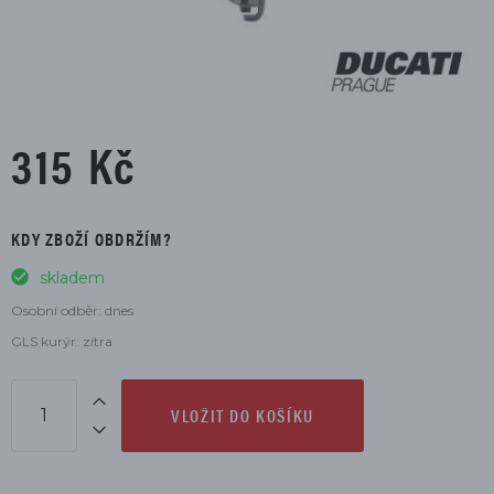
315 Kč
KDY ZBOŽÍ OBDRŽÍM?
skladem
Osobní odběr: dnes
GLS kurýr: zítra
VLOŽIT DO KOŠÍKU