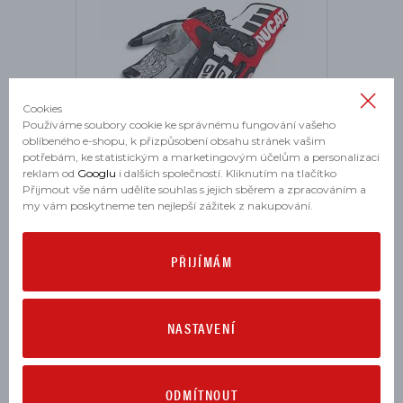
Cookies
Používáme soubory cookie ke správnému fungování vašeho
oblíbeného e-shopu, k přizpůsobení obsahu stránek vašim
potřebám, ke statistickým a marketingovým účelům a personalizaci
Rukavice Ducati Atacama C2
reklam od
Googlu
i dalších společností. Kliknutím na tlačítko
Přijmout vše nám udělíte souhlas s jejich sběrem a zpracováním a
skladem
my vám poskytneme ten nejlepší zážitek z nakupování.
4 874 Kč
PŘIJÍMÁM
XXL
NASTAVENÍ
NOVINKA
ODMÍTNOUT