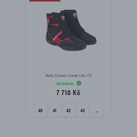
Boty Ducati Corse City C3
skladem
7 710 Kč
40
41
42
43
...