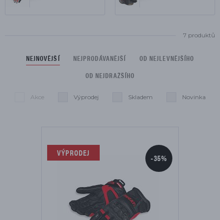
7 produktů
NEJNOVĚJŠÍ
NEJPRODÁVANĚJŠÍ
OD NEJLEVNĚJŠÍHO
OD NEJDRAŽŠÍHO
Akce
Výprodej
Skladem
Novinka
Seznam je omezen na:
Smazat filtry
VÝPRODEJ
-35%