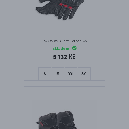
Rukavice Ducati Strada C5
skladem
5 132 Kč
S
M
XXL
3XL