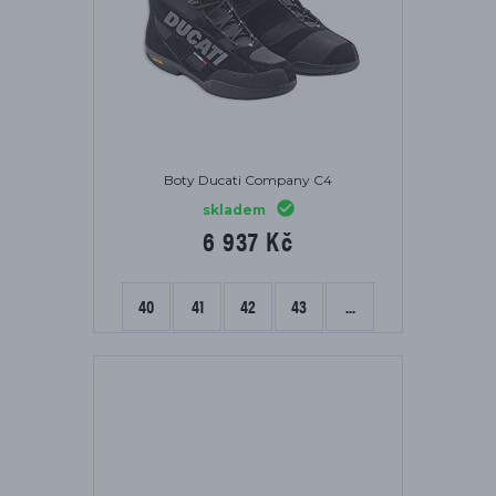
Boty Ducati Company C4
skladem
6 937 Kč
40
41
42
43
...