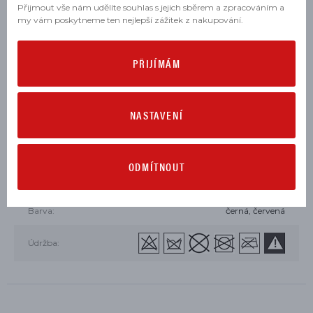
Dainese Company 5 Pro Armor
Přijmout vše nám udělíte souhlas s jejich sběrem a zpracováním a
G1
(velikosti 46 a 48) nebo
Dainese
my vám poskytneme ten nejlepší zážitek z nakupování.
Company 5 Pro Armor G2
(od
velikosti 50 výše), které se prodávají samostatně
PŘIJÍMÁM
PARAMETRY
NASTAVENÍ
Výrobce:
Určení:
pánské
ODMÍTNOUT
Materiál:
kůže
Barva:
černá, červená
Údržba: