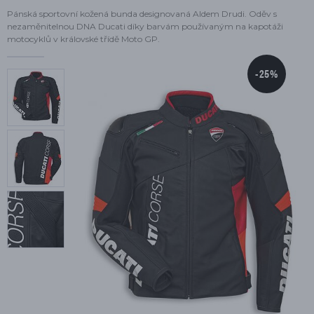
Pánská sportovní kožená bunda designovaná Aldem Drudi. Oděv s
nezaměnitelnou DNA Ducati díky barvám používaným na kapotáži
motocyklů v královské třídě Moto GP.
-25%