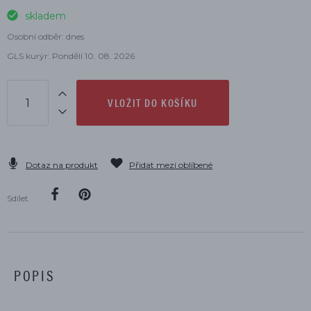
skladem
Osobní odběr: dnes
GLS kurýr: Pondělí 10. 08. 2026
VLOŽIT DO KOŠÍKU
Dotaz na produkt
Přidat mezi oblíbené
Sdílet
POPIS