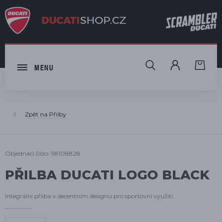
HLEDAT
MENU
Přilby
Objednací číslo: 98108828
PŘILBA DUCATI LOGO BLACK
Integrální přilba v decentním designu pro sportovní využití.