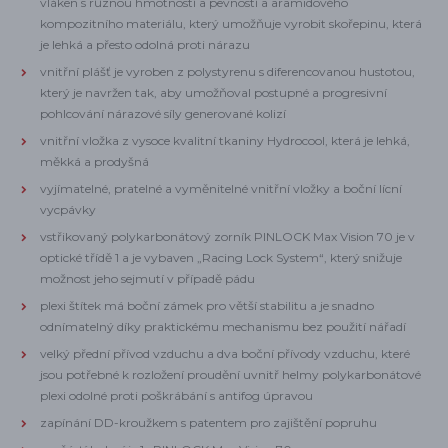
vláken s různou hmotností a pevností a aramidového
kompozitního materiálu, který umožňuje vyrobit skořepinu, která
je lehká a přesto odolná proti nárazu
vnitřní plášť je vyroben z polystyrenu s diferencovanou hustotou,
který je navržen tak, aby umožňoval postupné a progresivní
pohlcování nárazové síly generované kolizí
vnitřní vložka z vysoce kvalitní tkaniny Hydrocool, která je lehká,
měkká a prodyšná
vyjímatelné, pratelné a vyměnitelné vnitřní vložky a boční lícní
vycpávky
vstřikovaný polykarbonátový zorník PINLOCK Max Vision 70 je v
optické třídě 1 a je vybaven „Racing Lock System“, který snižuje
možnost jeho sejmutí v případě pádu
plexi štítek má boční zámek pro větší stabilitu a je snadno
odnímatelný díky praktickému mechanismu bez použití nářadí
velký přední přívod vzduchu a dva boční přívody vzduchu, které
jsou potřebné k rozložení proudění uvnitř helmy polykarbonátové
plexi odolné proti poškrábání s antifog úpravou
zapínání DD-kroužkem s patentem pro zajištění popruhu