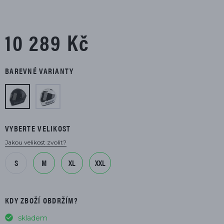
10 289 Kč
BAREVNÉ VARIANTY
VYBERTE VELIKOST
Jakou velikost zvolit?
S
M
XL
XXL
KDY ZBOŽÍ OBDRŽÍM?
skladem