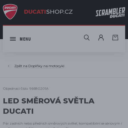
HLEDAT
MENU
Doplňky na motocykl
Objednací číslo: 96680201A
LED SMĚROVÁ SVĚTLA
DUCATI
Pár zadních nebo předních směrových světel, kompatibilní se sériovým i