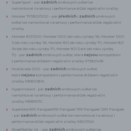
SuperSport -
pár
zadních
směrových světel lze
namontovat na
sériový i performance držák registrační značky
Monster 797/821/1200 - pár
předních
i
zadních
směrových
světel lze namontovat na
sériový i performance držák registrační
značky
Monster 821/1200: Monster
1200 (do roku výroby 16),
Monster
1200
S (do roku výroby 16),
Monster 821 (do roku výroby 17),
Monster 821
Stripe (do roku výroby 17), Monster 821 Dark (do roku výroby
17)
- pár
zadních
směrových světel, která
nejsou
kompatibilní
s
performance držákem registrační značky 97380141B
Multistrada 1200 -
pár
zadních
směrových světel,
která
nejsou
kompatibilní s
performance držákem registrační
značky 96980281A
Hypermotard -
pár
zadních
směrových světel lze
namontovat na
sériový i performance držák registrační
značky 96989911C
Superbike 899 Panigale/959 Panigale/ 1199 Panigale/ 1299 Panigale
-
pár
zadních
směrových světel lze namontovat na
sériový i
performance držák registrační značky 96901112A
Streetfighter V4 -
pár
zadních
směrových světel lze