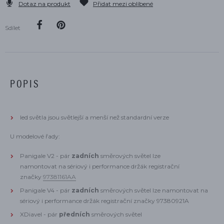
Dotaz na produkt
Přidat mezi oblíbené
Sdílet
POPIS
led světla jsou světlejší a menší než standardní verze
U modelové řady:
Panigale V2 -
pár
zadních
směrových světel lze
namontovat na
sériový i performance držák registrační
značky
97381161AA
Panigale V4 -
pár
zadních
směrových světel lze namontovat na
sériový i performance držák registrační značky
97380921A
XDiavel - pár
předních
směrových světel