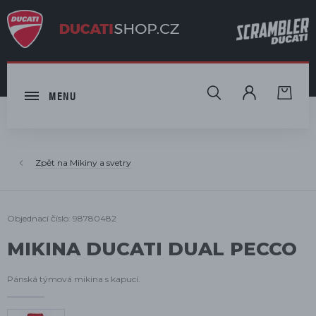
HLEDAT
MENU
Mikiny a svetry
Objednací číslo: 98780482
MIKINA DUCATI DUAL PECCO
Pánská týmová mikina s kapucí.