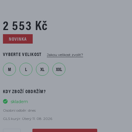
2 553 Kč
NOVINKA
VYBERTE VELIKOST
Jakou velikost zvolit?
M
L
XL
XXL
KDY ZBOŽÍ OBDRŽÍM?
skladem
Osobní odběr: dnes
GLS kurýr: Úterý 11. 08. 2026