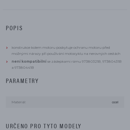
POPIS
konstrukce kolem motoru poskytuje ochranu motoru před
možnými nárazy při používání motocyklu na nerovných cestách
není kompatibilní
se záslepkami rámu 97380321B, 97380431B
a 97380441B
PARAMETRY
Materiál:
ocel
URČENO PRO TYTO MODELY