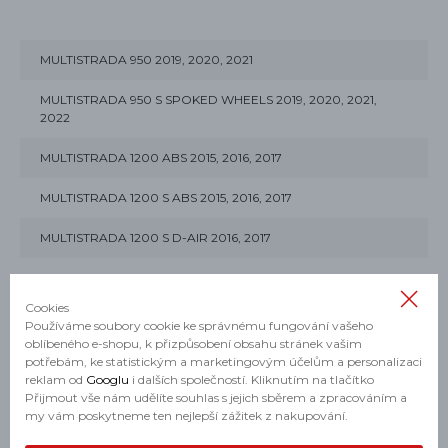
MULTISTRADA 950 2019, 2020, 2021
MULTISTRADA 950 S SPOKED WHEELS 2019, 2020, 2021,
2022
MULTISTRADA 1200 ABS 2015, 2016, 2017
MULTISTRADA 1200 S ABS 2015, 2016, 2017
MULTISTRADA 1200 S D-AIR 2016, 2017
MULTISTRADA 1200 S PIKES PEAK 2016, 2017
Cookies
MULTISTRADA 1260 ABS 2018, 2019, 2020
Používáme soubory cookie ke správnému fungování vašeho
oblíbeného e-shopu, k přizpůsobení obsahu stránek vašim
MULTISTRADA 1260 S ABS 2018, 2019, 2020
potřebám, ke statistickým a marketingovým účelům a personalizaci
reklam od
Googlu
i dalších společností. Kliknutím na tlačítko
MULTISTRADA 1260 S GRAND TOUR 2020
Přijmout vše nám udělíte souhlas s jejich sběrem a zpracováním a
my vám poskytneme ten nejlepší zážitek z nakupování.
MULTISTRADA 1260 S PIKES PEAK 2018, 2019, 2020