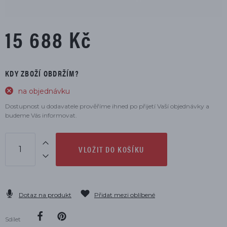
15 688 Kč
KDY ZBOŽÍ OBDRŽÍM?
na objednávku
Dostupnost u dodavatele prověříme ihned po přijetí Vaší objednávky a
budeme Vás informovat.
VLOŽIT DO KOŠÍKU
Dotaz na produkt
Přidat mezi oblíbené
Sdílet