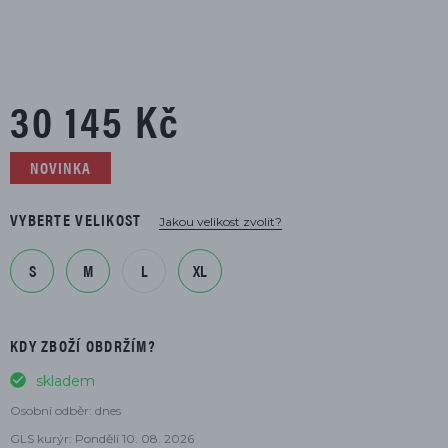
30 145 Kč
NOVINKA
VYBERTE VELIKOST
Jakou velikost zvolit?
S
M
L
XL
KDY ZBOŽÍ OBDRŽÍM?
skladem
Osobní odběr: dnes
GLS kurýr: Pondělí 10. 08. 2026