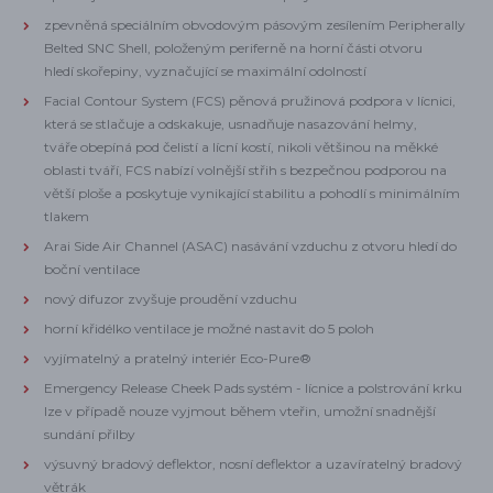
zpevněná speciálním obvodovým pásovým zesílením Peripherally
Belted SNC Shell, položeným periferně na horní části otvoru
hledí skořepiny, vyznačující se maximální odolností
Facial Contour System (FCS) pěnová pružinová podpora v lícnici,
která se stlačuje a odskakuje, usnadňuje nasazování helmy,
tváře obepíná pod čelistí a lícní kostí, nikoli většinou na měkké
oblasti tváří, FCS nabízí volnější střih s bezpečnou podporou na
větší ploše a poskytuje vynikající stabilitu a pohodlí s minimálním
tlakem
Arai Side Air Channel (ASAC) nasávání vzduchu z otvoru hledí do
boční ventilace
nový difuzor zvyšuje proudění vzduchu
horní křidélko ventilace je možné nastavit do 5 poloh
vyjímatelný a pratelný interiér Eco-Pure®
Emergency Release Cheek Pads systém - lícnice a polstrování krku
lze v případě nouze vyjmout během vteřin, umožní snadnější
sundání přilby
výsuvný bradový deflektor, nosní deflektor a uzavíratelný bradový
větrák