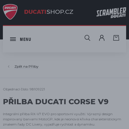
HLEDAT
MENU
Přilby
Objednací číslo: 98109221
PŘILBA DUCATI CORSE V9
Integrální přilba RX-V7 EVO pro sportovní využití. Výrazný design
inspirovaný barvami MotoGP, kde je neonová křivka charakteristickým
znakem řady DC Livery, vyjadřuje rychlost a dynamiku.