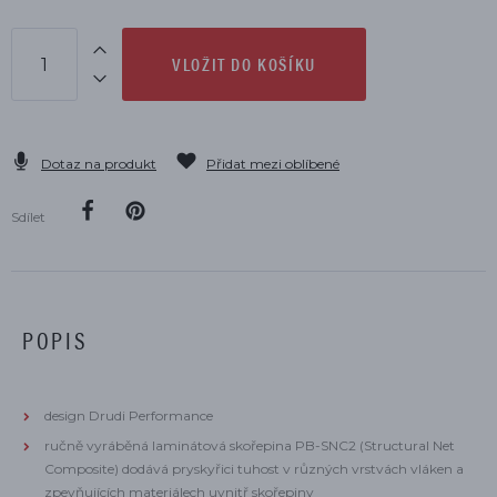
VLOŽIT DO KOŠÍKU
Dotaz na produkt
Přidat mezi oblíbené
Sdílet
POPIS
design Drudi Performance
ručně vyráběná laminátová skořepina PB-SNC2 (Structural Net
Composite) dodává pryskyřici tuhost v různých vrstvách vláken a
zpevňujících materiálech uvnitř skořepiny