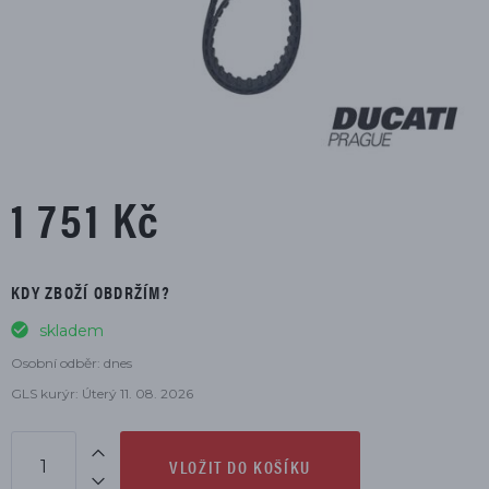
1 751 Kč
KDY ZBOŽÍ OBDRŽÍM?
skladem
Osobní odběr: dnes
GLS kurýr: Úterý 11. 08. 2026
VLOŽIT DO KOŠÍKU