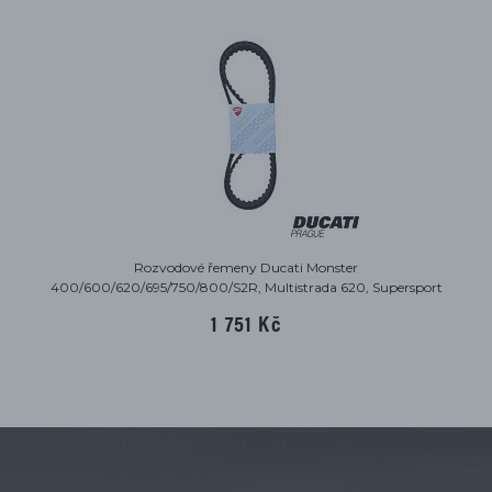
Rozvodové řemeny Ducati Monster
400/600/620/695/750/800/S2R, Multistrada 620, Supersport
620/750/800
1 751 Kč