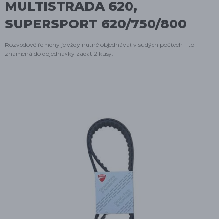
MULTISTRADA 620,
SUPERSPORT 620/750/800
Rozvodové řemeny je vždy nutné objednávat v sudých počtech - to
znamená do objednávky zadat 2 kusy.