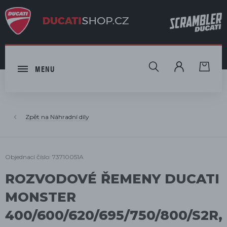
HLEDAT
MENU
Náhradní díly
Objednací číslo: 73710051A
ROZVODOVÉ ŘEMENY DUCATI
MONSTER
400/600/620/695/750/800/S2R,