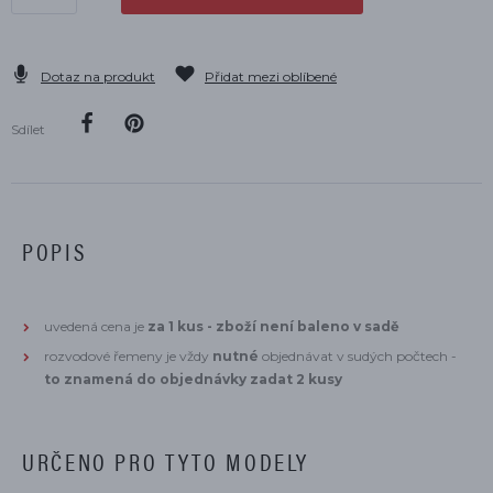
Dotaz na produkt
Přidat mezi oblíbené
Sdílet
POPIS
uvedená cena je
za 1 kus - zboží není baleno v sadě
rozvodové řemeny je vždy
nutné
objednávat v sudých počtech -
to znamená do objednávky zadat 2 kusy
URČENO PRO TYTO MODELY