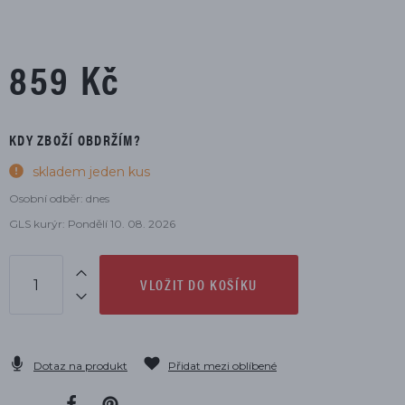
859 Kč
KDY ZBOŽÍ OBDRŽÍM?
skladem jeden kus
Osobní odběr: dnes
GLS kurýr: Pondělí 10. 08. 2026
VLOŽIT DO KOŠÍKU
Dotaz na produkt
Přidat mezi oblíbené