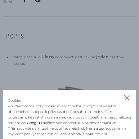
Sdílet
POPIS
balení obsahuje
2 kusy
brzdových destiček na
jeden
brzdový
kotouč
Cookies
Používáme soubory cookie ke správnému fungování vašeho
oblíbeného e-shopu, k přizpůsobení obsahu stránek vašim
potřebám, ke statistickým a marketingovým účelům a personalizaci
reklam od
Googlu
i dalších společností. Kliknutím na tlačítko
Přijmout vše nám udělíte souhlas s jejich sběrem a zpracováním a
PARAMETRY
my vám poskytneme ten nejlepší zážitek z nakupování.