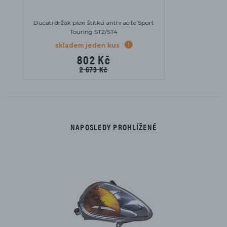
Sport
Ducati zapalovací svíčka pro Monster
620/750/S2R, Supersport 600/800, Sport
Touring ST2
skladem
194 Kč
NAPOSLEDY PROHLÍŽENÉ