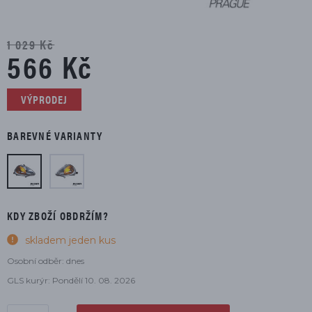
1 029 Kč
566 Kč
VÝPRODEJ
BAREVNÉ VARIANTY
KDY ZBOŽÍ OBDRŽÍM?
skladem jeden kus
Osobní odběr: dnes
GLS kurýr: Pondělí 10. 08. 2026