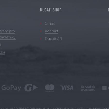
DUCATI SHOP
O nás
ogram pro
Kontakt
zákazníky
Ducati ČR
t
tba
 - tel.: +420 284 821 148, e-mail:
eshop@ducati-czech.cz
Shop máme od
wpj