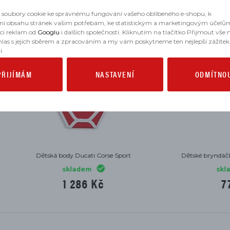
soubory cookie ke správnému fungování vašeho oblíbeného e-shopu, k
ní obsahu stránek vašim potřebám, ke statistickým a marketingovým účelů
aci reklam od
Googlu
i dalších společností. Kliknutím na tlačítko Přijmout vše
hlas s jejich sběrem a zpracováním a my vám poskytneme ten nejlepší zážitek
í.
PŘIJÍMÁM
NASTAVENÍ
ODMÍTNO
ská body Ducati Corse Sport
Dětské bryndáčky Ducati Corse
skladem
skladem
1 286 Kč
771 Kč