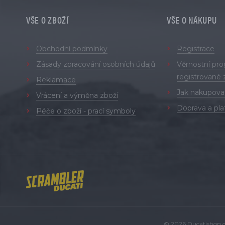
VŠE O ZBOŽÍ
VŠE O NÁKUPU
Obchodní podmínky
Registrace
Zásady zpracování osobních údajů
Věrnostní pr
registrované 
Reklamace
Jak nakupova
Vrácení a výměna zboží
Doprava a pla
Péče o zboží - prací symboly
© 2026 Ducatishop.cz