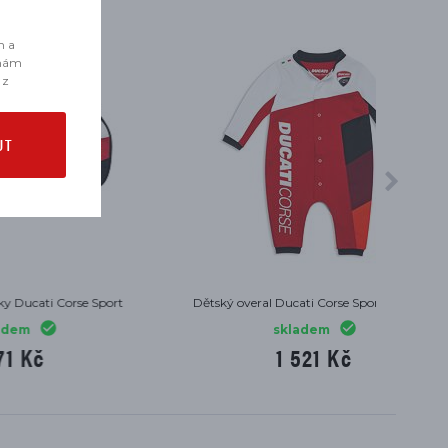
m a
 nám
 z
UT
 Sport
Dětský overal Ducati Corse Sport na spaní
skladem
1 521 Kč