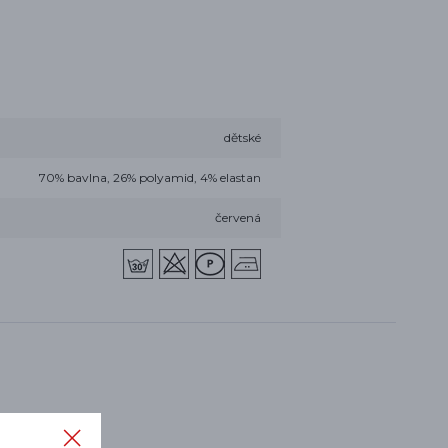
dětské
70% bavlna, 26% polyamid, 4% elastan
červená