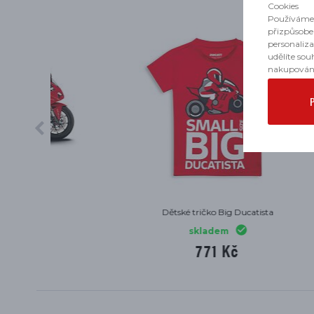
Cookies
Používáme 
přizpůsobe
personaliz
udělíte sou
nakupován
Dětské tričko Big Ducatista
Dět
skladem
771 Kč