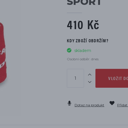
SPORT
DÍLŮ
410 Kč
KDY ZBOŽÍ OBDRŽÍM?
skladem
Osobní odběr: dnes
VLOŽIT D
Dotaz na produkt
Přidat