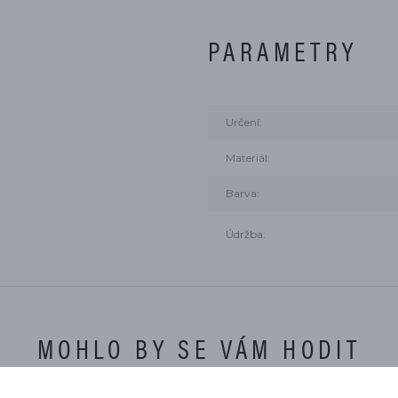
PARAMETRY
Určení:
Materiál:
Barva:
Údržba:
MOHLO BY SE VÁM HODIT